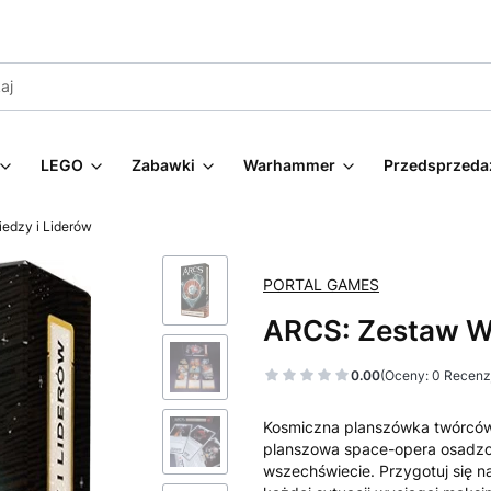
LEGO
Zabawki
Warhammer
Przedsprzeda
edzy i Liderów
PORTAL GAMES
ARCS: Zestaw Wi
0.00
(Oceny: 0 Recenzj
Kosmiczna planszówka twórców
planszowa space-opera osadz
wszechświecie. Przygotuj się n