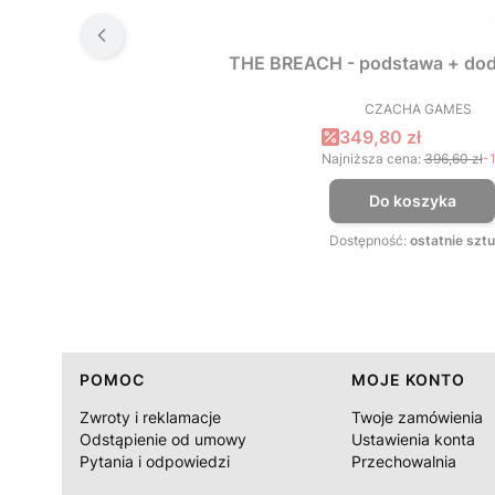
THE BREACH - podstawa + dod
CZACHA GAMES
PRODUCEN
Cena promocyjna
349,80 zł
Najniższa cena:
396,60 zł
-
Do koszyka
Dostępność:
ostatnie sztu
Linki w stopce
POMOC
MOJE KONTO
Zwroty i reklamacje
Twoje zamówienia
Odstąpienie od umowy
Ustawienia konta
Pytania i odpowiedzi
Przechowalnia