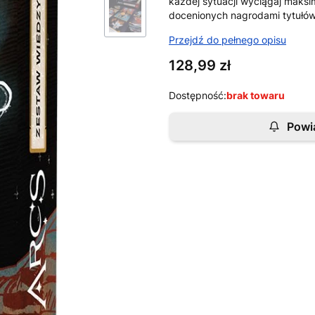
każdej sytuacji wyciągaj maksi
docenionych nagrodami tytułów
Przejdź do pełnego opisu
Cena
128,99 zł
Dostępność:
brak towaru
Powi