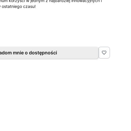
mum korzyści w jednym z najbardziej innowacyjnych i
 ostatniego czasu!
adom mnie o dostępności