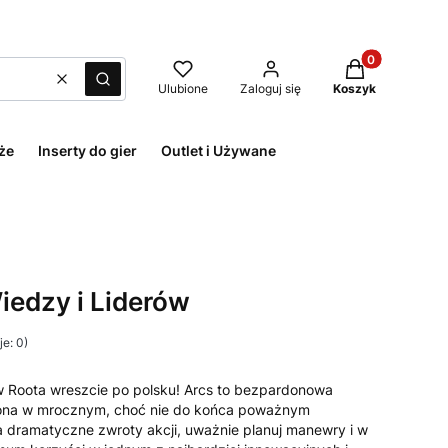
Produkty w kos
Wyczyść
Szukaj
Ulubione
Zaloguj się
Koszyk
że
Inserty do gier
Outlet i Używane
edzy i Liderów
e: 0)
 Roota wreszcie po polsku! Arcs to bezpardonowa
ona w mrocznym, choć nie do końca poważnym
a dramatyczne zwroty akcji, uważnie planuj manewry i w