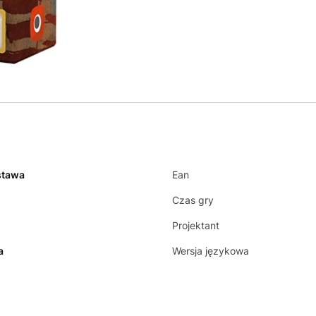
stawa
Ean
Czas gry
Projektant
a
Wersja językowa