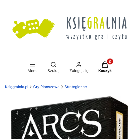
Produkty w koszy
Otwórz wyszukiwarkę
Menu
Szukaj
Zaloguj się
Koszyk
Księgralnia.pl
Gry Planszowe
Strategiczne