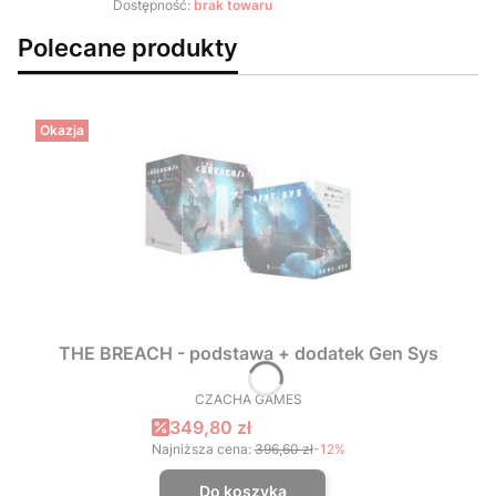
Dostępność:
brak towaru
Polecane produkty
Okazja
THE BREACH - podstawa + dodatek Gen Sys
CZACHA GAMES
PRODUCENT
Cena promocyjna
349,80 zł
Najniższa cena:
396,60 zł
-12%
Do koszyka