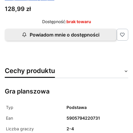
Cena
128,99 zł
Dostępność:
brak towaru
Powiadom mnie o dostępności
Cechy produktu
Gra planszowa
Typ
Podstawa
Ean
5905794220731
Liczba graczy
2-4