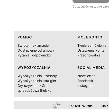
Dostępność:
ostatnie sztu
Linki w stopce
POMOC
MOJE KONTO
Zwroty i reklamacje
Twoje zamówienia
Odstąpienie od umowy
Ustawienia konta
Pytania i odpowiedzi
Przechowalnia
WYPOŻYCZALNIA
SOCIAL MEDIA
Wypożyczalnia - zasady
Newsletter
Wypożyczalnia lista gier
Facebook
Gry używane - Grupa
Instagram
sprzedażowa Bielsko
+48 691 769 505
+48 5