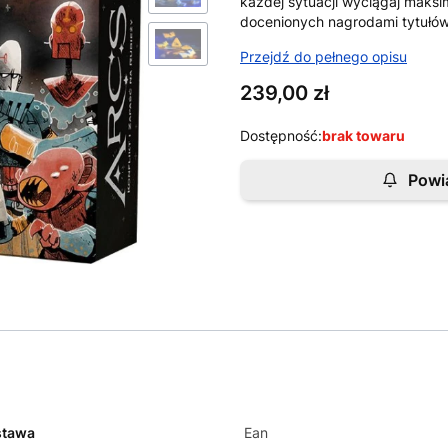
każdej sytuacji wyciągaj maksi
docenionych nagrodami tytułów
Przejdź do pełnego opisu
Cena
239,00 zł
Dostępność:
brak towaru
Powi
stawa
Ean