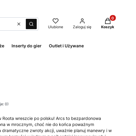
Produkty w kos
Wyczyść
Szukaj
Ulubione
Zaloguj się
Koszyk
że
Inserty do gier
Outlet i Używane
e: 0)
 Roota wreszcie po polsku! Arcs to bezpardonowa
ona w mrocznym, choć nie do końca poważnym
a dramatyczne zwroty akcji, uważnie planuj manewry i w