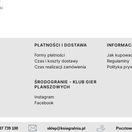
ki
PŁATNOŚCI I DOSTAWA
INFORMAC
Formy płatności
Jak kupowa
Czas i koszty dostawy
Regulaminy
Czas realizacji zamówienia
Polityka pry
ŚRODOGRANIE - KLUB GIER
PLANSZOWYCH
Instagram
Facebook
37 739 100
sklep@ksiegralnia.pl
Pocztowy