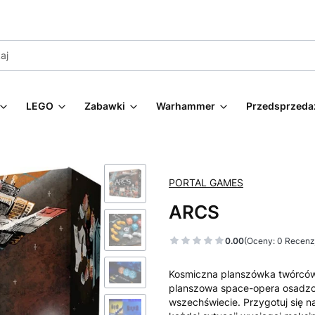
LEGO
Zabawki
Warhammer
Przedsprzeda
PORTAL GAMES
ARCS
0.00
(Oceny: 0 Recenzj
Kosmiczna planszówka twórców
planszowa space-opera osadz
wszechświecie. Przygotuj się n