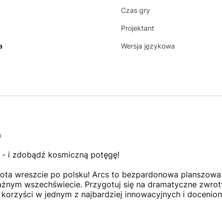
Czas gry
Projektant
a
Wersja językowa
a
 - i zdobądź kosmiczną potęgę!
ta wreszcie po polsku! Arcs to bezpardonowa planszow
nym wszechświecie. Przygotuj się na dramatyczne zwroty 
 korzyści w jednym z najbardziej innowacyjnych i docenio