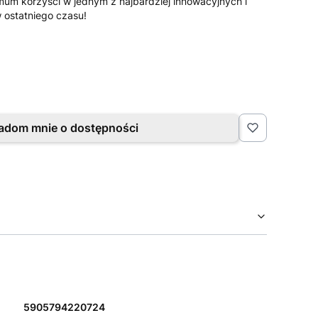
mum korzyści w jednym z najbardziej innowacyjnych i
 ostatniego czasu!
adom mnie o dostępności
5905794220724