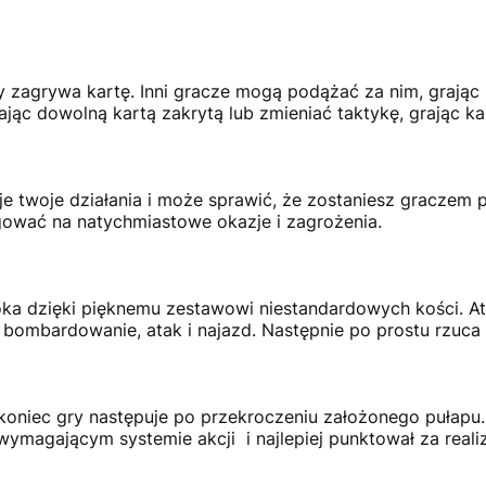
 zagrywa kartę. Inni gracze mogą podążać za nim, grając 
ąc dowolną kartą zakrytą lub zmieniać taktykę, grając kar
e twoje działania i może sprawić, że zostaniesz graczem 
gować na natychmiastowe okazje i zagrożenia.
ka dzięki pięknemu zestawowi niestandardowych kości. Ata
 bombardowanie, atak i najazd. Następnie po prostu rzuca 
koniec gry następuje po przekroczeniu założonego pułapu. 
ymagającym systemie akcji i najlepiej punktował za real