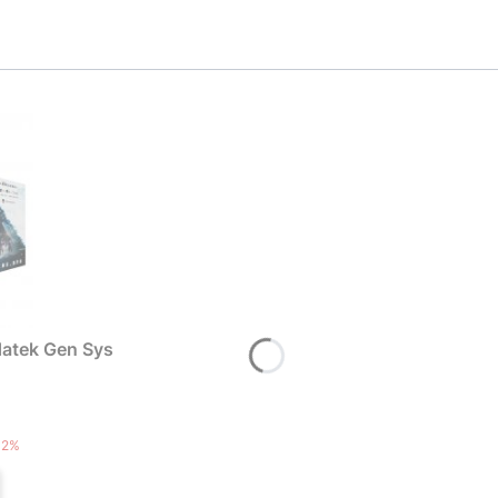
atek Gen Sys
T
12%