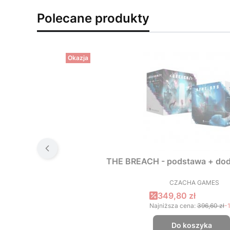
Polecane produkty
Okazja
THE BREACH - podstawa + dod
CZACHA GAMES
PRODUCEN
Cena promocyjna
349,80 zł
Najniższa cena:
396,60 zł
-
Do koszyka