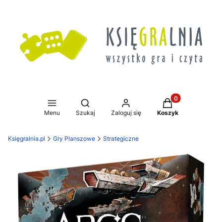
Produkty w koszy
Otwórz wyszukiwarkę
Menu
Szukaj
Zaloguj się
Koszyk
Księgralnia.pl
Gry Planszowe
Strategiczne