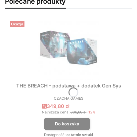
Polecane produkty
Okazja
THE BREACH - podstawa + dodatek Gen Sys
CZACHA GAMES
PRODUCENT
Cena promocyjna
349,80 zł
Najniższa cena:
396,60 zł
-12%
Do koszyka
Dostępność:
ostatnie sztuki