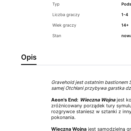
Typ
Pod
Liczba graczy
1-4
Wiek graczy
14+
Stan
now
Opis
Gravehold jest ostatnim bastionem Ś
samej Otchłani przybywa garstka dz
Aeon's End:
Wieczna Wojna
jest k
zróżnicowany porządek tury symuluj
rozgrywce staniesz w sztanki z inn
pokonania.
Wieczna Wojna
jest samodzielną g