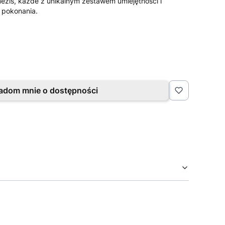
ezis, każde z unikalnym zestawem umiejętności i
 pokonania.
adom mnie o dostępności