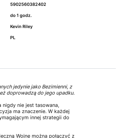
5902560382402
do 1 godz.
Kevin Riley
PL
nych jedynie jako Bezimienni, z
 też doprowadzą do jego upadku.
 nigdy nie jest tasowana,
ecyzja ma znaczenie. W każdej
ymagającym innej strategii do
Wieczną Wojnę można połączyć z