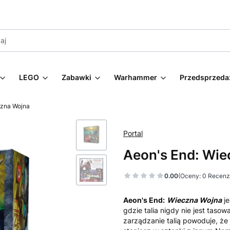
LEGO
Zabawki
Warhammer
Przedsprzeda
czna Wojna
Portal
Aeon's End: Wi
0.00
(Oceny: 0 Recenzj
Aeon's End:
Wieczna Wojna
je
gdzie talia nigdy nie jest taso
zarządzanie talią powoduje, ż