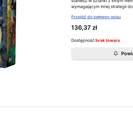
staniesz w sztanki z innym Nem
wymagającym innej strategii do
Przejdź do pełnego opisu
Cena
136,37 zł
Dostępność:
brak towaru
Powi