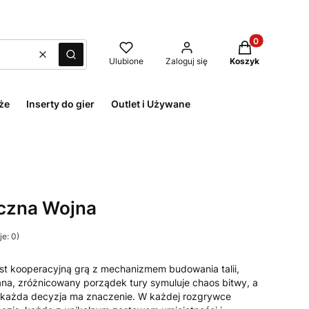
Produkty w kos
Wyczyść
Szukaj
Ulubione
Zaloguj się
Koszyk
że
Inserty do gier
Outlet i Używane
eczna Wojna
e: 0)
st kooperacyjną grą z mechanizmem budowania talii,
wana, zróżnicowany porządek tury symuluje chaos bitwy, a
e każda decyzja ma znaczenie. W każdej rozgrywce