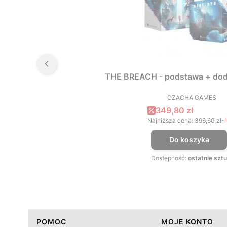
THE BREACH - podstawa + dod
CZACHA GAMES
PRODUCEN
Cena promocyjna
349,80 zł
Najniższa cena:
396,60 zł
-
Do koszyka
Dostępność:
ostatnie sztu
Linki w stopce
POMOC
MOJE KONTO