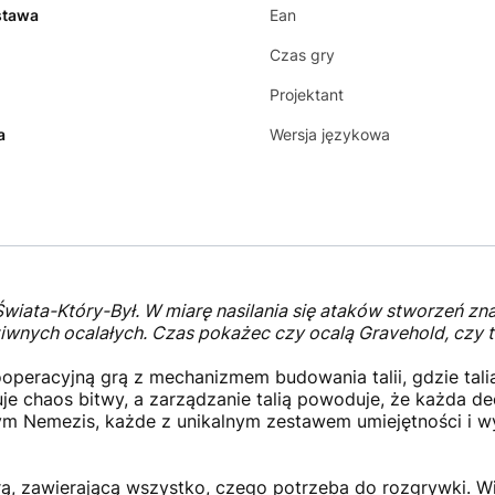
stawa
Ean
Czas gry
Projektant
a
Wersja językowa
wiata-Który-Był. W miarę nasilania się ataków stworzeń zna
iwnych ocalałych. Czas pokażec czy ocalą Gravehold, czy
ooperacyjną grą z mechanizmem budowania talii, gdzie talia
e chaos bitwy, a zarządzanie talią powoduje, że każda d
ym Nemezis, każde z unikalnym zestawem umiejętności i w
rą, zawierającą wszystko, czego potrzeba do rozgrywki. 