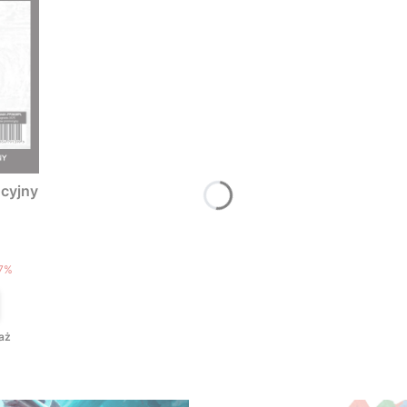
cyjny
T
7%
aż