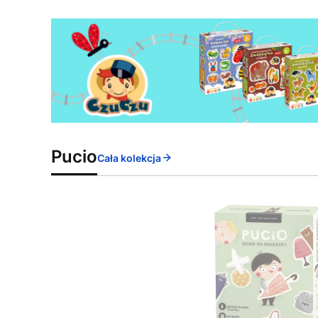
Pucio
Cała kolekcja