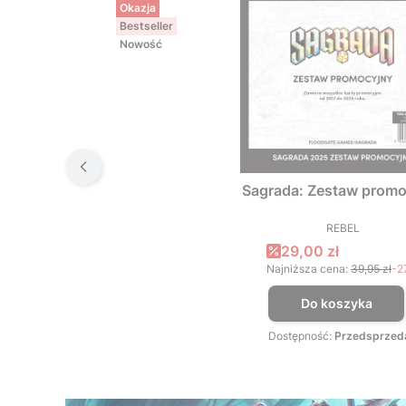
Okazja
Bestseller
Nowość
Sagrada: Zestaw promo
REBEL
PRODUCEN
Cena promocyjna
29,00 zł
Najniższa cena:
39,95 zł
-2
Do koszyka
Dostępność:
Przedsprzed