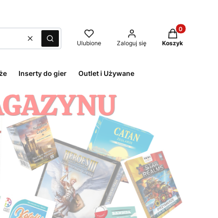
Produkty w kos
Wyczyść
Szukaj
Ulubione
Zaloguj się
Koszyk
że
Inserty do gier
Outlet i Używane