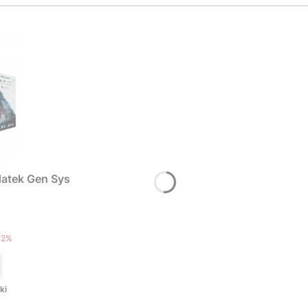
atek Gen Sys
T
12%
ki