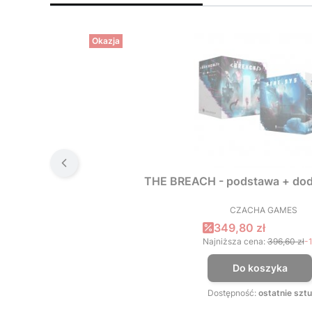
Okazja
THE BREACH - podstawa + dod
CZACHA GAMES
PRODUCEN
Cena promocyjna
349,80 zł
Najniższa cena:
396,60 zł
-
Do koszyka
Dostępność:
ostatnie sztu