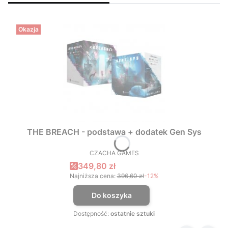
Okazja
THE BREACH - podstawa + dodatek Gen Sys
CZACHA GAMES
PRODUCENT
Cena promocyjna
349,80 zł
Najniższa cena:
396,60 zł
-12%
Do koszyka
Dostępność:
ostatnie sztuki