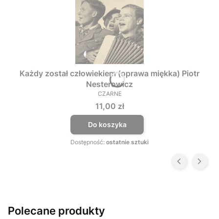
Każdy został człowiekiem (oprawa miękka) Piotr
Nesterowicz
CZARNE
PRODUCENT
Cena
11,00 zł
Do koszyka
Dostępność:
ostatnie sztuki
Polecane produkty