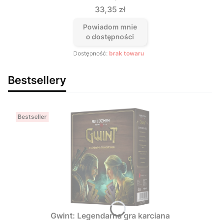
Cena
33,35 zł
Powiadom mnie
o dostępności
Dostępność:
brak towaru
Bestsellery
Bestseller
Gwint: Legendarna gra karciana