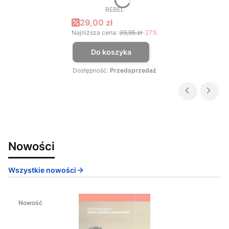
REBEL
PRODUCENT
Cena promocyjna
29,00 zł
Najniższa cena:
39,95 zł
-27%
Do koszyka
Dostępność:
Przedsprzedaż
Nowości
Wszystkie nowości
Nowość