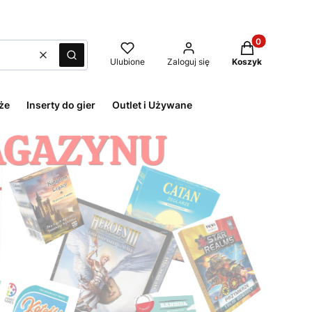
Produkty w kos
Wyczyść
Szukaj
Ulubione
Zaloguj się
Koszyk
że
Inserty do gier
Outlet i Używane