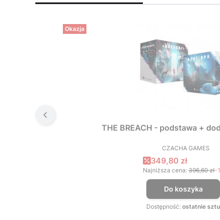
Okazja
THE BREACH - podstawa + dod
CZACHA GAMES
PRODUCEN
Cena promocyjna
349,80 zł
Najniższa cena:
396,60 zł
-
Do koszyka
Dostępność:
ostatnie sztu