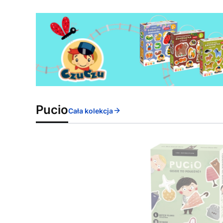
Pucio
Cała kolekcja