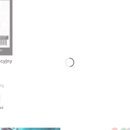
cyjny
T
7%
aż