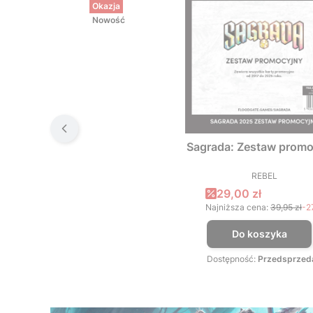
Okazja
Nowość
Sagrada: Zestaw promo
REBEL
PRODUCEN
Cena promocyjna
29,00 zł
Najniższa cena:
39,95 zł
-2
Do koszyka
Dostępność:
Przedsprzed