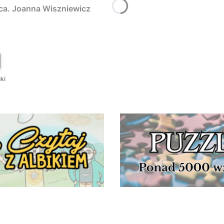
rca. Joanna Wiszniewicz
T
ki