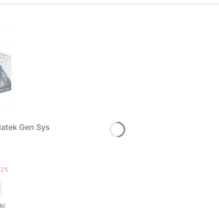
atek Gen Sys
T
12%
ki