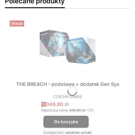
Polecane produkty
Okazja
THE BREACH - podstawa + dodatek Gen Sys
CZACHA GAMES
PRODUCENT
Cena promocyjna
349,80 zł
Najniższa cena:
396,60 zł
-12%
Do koszyka
Dostępność:
ostatnie sztuki