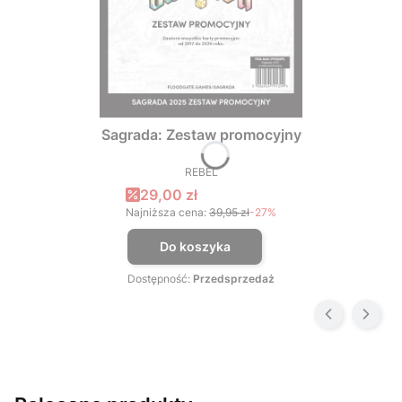
Sagrada: Zestaw promocyjny
REBEL
PRODUCENT
Cena promocyjna
29,00 zł
Najniższa cena:
39,95 zł
-27%
Do koszyka
Dostępność:
Przedsprzedaż