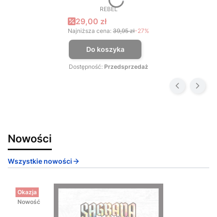
REBEL
PRODUCENT
Cena promocyjna
29,00 zł
Najniższa cena:
39,95 zł
-27%
Do koszyka
Dostępność:
Przedsprzedaż
Nowości
Wszystkie nowości
Okazja
Nowość