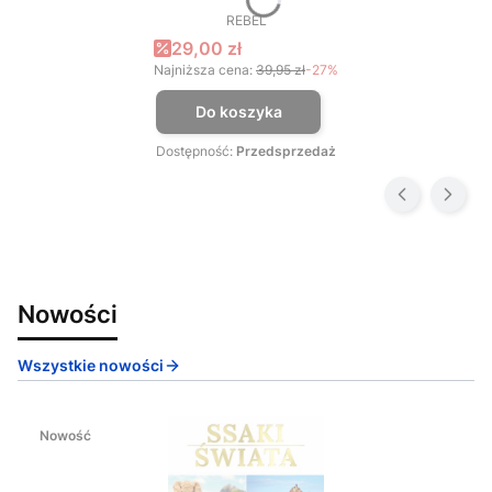
REBEL
PRODUCENT
Cena promocyjna
29,00 zł
Najniższa cena:
39,95 zł
-27%
Do koszyka
Dostępność:
Przedsprzedaż
Nowości
Wszystkie nowości
Nowość