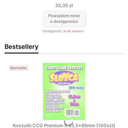
Cena
33,35 zł
Powiadom mnie
o dostępności
Dostępność:
brak towaru
Bestsellery
Bestseller
Koszulki CCG Premium S 63,5x88mm (100szt)