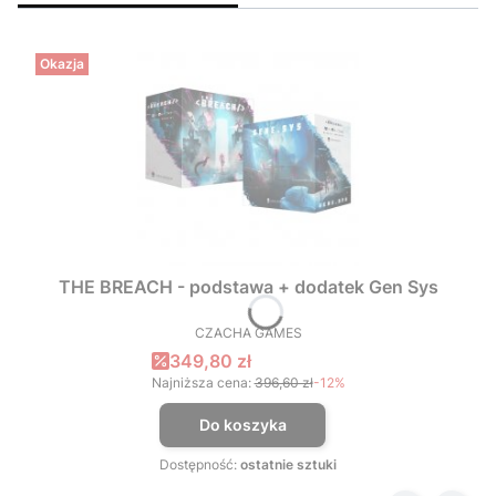
Okazja
THE BREACH - podstawa + dodatek Gen Sys
CZACHA GAMES
PRODUCENT
Cena promocyjna
349,80 zł
Najniższa cena:
396,60 zł
-12%
Do koszyka
Dostępność:
ostatnie sztuki