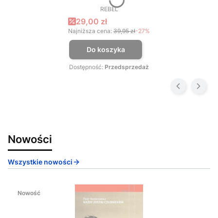
REBEL
PRODUCENT
Cena promocyjna
29,00 zł
Najniższa cena:
39,95 zł
-27%
Do koszyka
Dostępność:
Przedsprzedaż
Nowości
Wszystkie nowości
Nowość