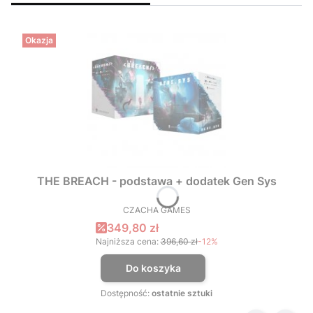
Okazja
THE BREACH - podstawa + dodatek Gen Sys
CZACHA GAMES
PRODUCENT
Cena promocyjna
349,80 zł
Najniższa cena:
396,60 zł
-12%
Do koszyka
Dostępność:
ostatnie sztuki