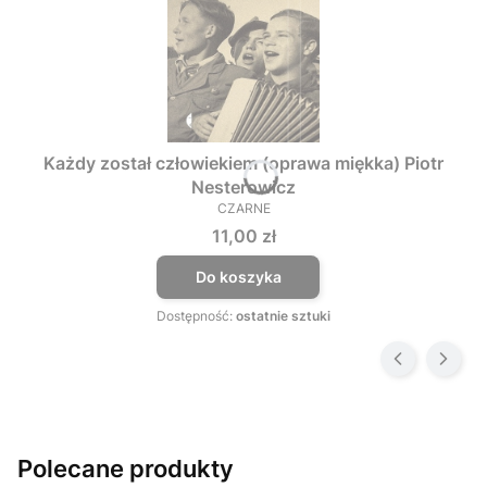
Każdy został człowiekiem (oprawa miękka) Piotr
Nesterowicz
CZARNE
PRODUCENT
Cena
11,00 zł
Do koszyka
Dostępność:
ostatnie sztuki
Polecane produkty