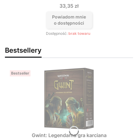
Cena
33,35 zł
Powiadom mnie
o dostępności
Dostępność:
brak towaru
Bestsellery
Bestseller
Gwint: Legendarna gra karciana