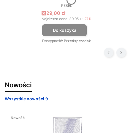
REBEL
PRODUCENT
Cena promocyjna
29,00 zł
Najniższa cena:
39,95 zł
-27%
Do koszyka
Dostępność:
Przedsprzedaż
Nowości
Wszystkie nowości
Nowość