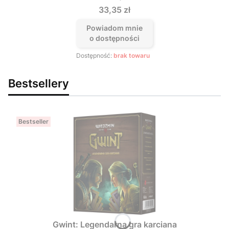
Cena
33,35 zł
Powiadom mnie
o dostępności
Dostępność:
brak towaru
Bestsellery
Bestseller
Gwint: Legendarna gra karciana