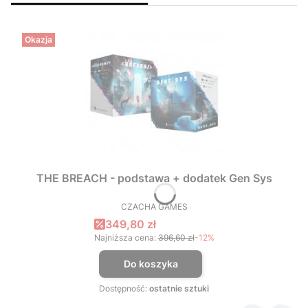
Okazja
THE BREACH - podstawa + dodatek Gen Sys
CZACHA GAMES
PRODUCENT
Cena promocyjna
349,80 zł
Najniższa cena:
396,60 zł
-12%
Do koszyka
Dostępność:
ostatnie sztuki