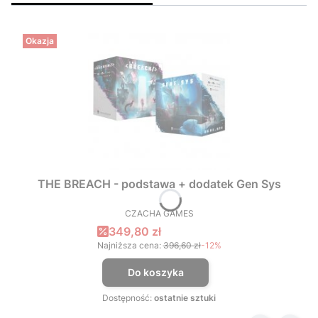
Okazja
THE BREACH - podstawa + dodatek Gen Sys
CZACHA GAMES
PRODUCENT
Cena promocyjna
349,80 zł
Najniższa cena:
396,60 zł
-12%
Do koszyka
Dostępność:
ostatnie sztuki