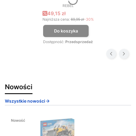
REBEL
PRODUCENT
Cena promocyjna
49,15 zł
Najniższa cena:
69,95 zł
-30%
Do koszyka
Dostępność:
Przedsprzedaż
Nowości
Wszystkie nowości
Nowość