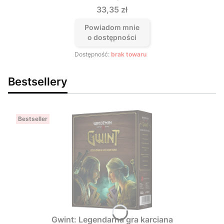
Cena
33,35 zł
Powiadom mnie
o dostępności
Dostępność:
brak towaru
Bestsellery
Bestseller
Gwint: Legendarna gra karciana