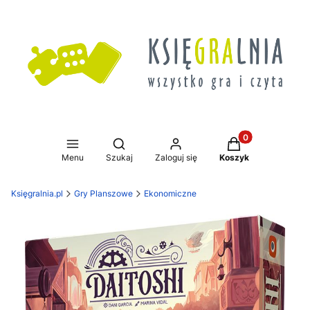
Produkty w koszy
Otwórz wyszukiwarkę
Menu
Szukaj
Zaloguj się
Koszyk
Księgralnia.pl
Gry Planszowe
Ekonomiczne