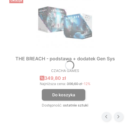
Okazja
THE BREACH - podstawa + dodatek Gen Sys
CZACHA GAMES
PRODUCENT
Cena promocyjna
349,80 zł
Najniższa cena:
396,60 zł
-12%
Do koszyka
Dostępność:
ostatnie sztuki