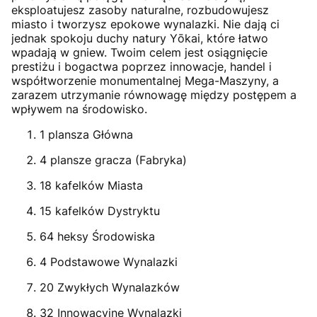
eksploatujesz zasoby naturalne, rozbudowujesz
miasto i tworzysz epokowe wynalazki. Nie dają ci
jednak spokoju duchy natury Yōkai, które łatwo
wpadają w gniew. Twoim celem jest osiągnięcie
prestiżu i bogactwa poprzez innowacje, handel i
współtworzenie monumentalnej Mega-Maszyny, a
zarazem utrzymanie równowagę między postępem a
wpływem na środowisko.
1 plansza Główna
4 plansze gracza (Fabryka)
18 kafelków Miasta
15 kafelków Dystryktu
64 heksy Środowiska
4 Podstawowe Wynalazki
20 Zwykłych Wynalazków
32 Innowacyjne Wynalazki