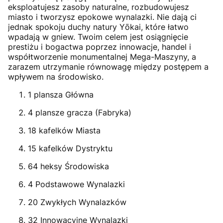
eksploatujesz zasoby naturalne, rozbudowujesz
miasto i tworzysz epokowe wynalazki. Nie dają ci
jednak spokoju duchy natury Yōkai, które łatwo
wpadają w gniew. Twoim celem jest osiągnięcie
prestiżu i bogactwa poprzez innowacje, handel i
współtworzenie monumentalnej Mega-Maszyny, a
zarazem utrzymanie równowagę między postępem a
wpływem na środowisko.
1 plansza Główna
4 plansze gracza (Fabryka)
18 kafelków Miasta
15 kafelków Dystryktu
64 heksy Środowiska
4 Podstawowe Wynalazki
20 Zwykłych Wynalazków
32 Innowacyjne Wynalazki