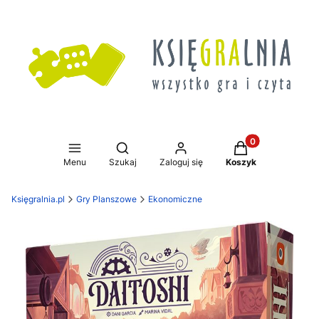
Produkty w koszy
Otwórz wyszukiwarkę
Menu
Szukaj
Zaloguj się
Koszyk
Księgralnia.pl
Gry Planszowe
Ekonomiczne