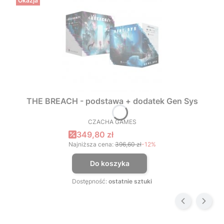
Okazja
THE BREACH - podstawa + dodatek Gen Sys
CZACHA GAMES
PRODUCENT
Cena promocyjna
349,80 zł
Najniższa cena:
396,60 zł
-12%
Do koszyka
Dostępność:
ostatnie sztuki