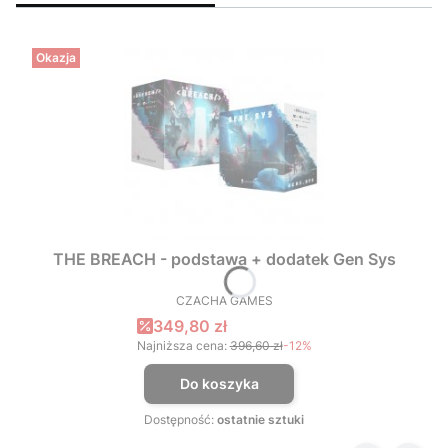
Okazja
THE BREACH - podstawa + dodatek Gen Sys
CZACHA GAMES
PRODUCENT
Cena promocyjna
349,80 zł
Najniższa cena:
396,60 zł
-12%
Do koszyka
Dostępność:
ostatnie sztuki