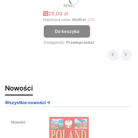
REBEL
PRODUCENT
Cena promocyjna
29,00 zł
Najniższa cena:
39,95 zł
-27%
Do koszyka
Dostępność:
Przedsprzedaż
Nowości
Wszystkie nowości
Nowość