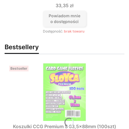
Cena
33,35 zł
Powiadom mnie
o dostępności
Dostępność:
brak towaru
Bestsellery
Bestseller
Koszulki CCG Premium S 63,5x88mm (100szt)