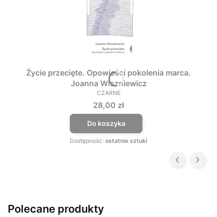
Życie przecięte. Opowieści pokolenia marca.
Joanna Wiszniewicz
CZARNE
PRODUCENT
Cena
28,00 zł
Do koszyka
Dostępność:
ostatnie sztuki
Polecane produkty