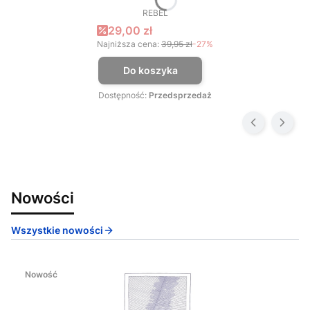
REBEL
PRODUCENT
Cena promocyjna
29,00 zł
Najniższa cena:
39,95 zł
-27%
Do koszyka
Dostępność:
Przedsprzedaż
Nowości
Wszystkie nowości
Nowość