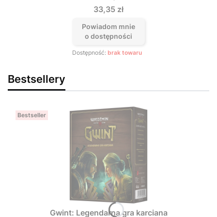
Cena
33,35 zł
Powiadom mnie
o dostępności
Dostępność:
brak towaru
Bestsellery
Bestseller
Gwint: Legendarna gra karciana