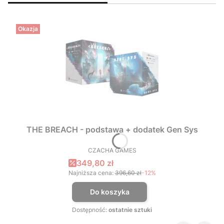
Okazja
THE BREACH - podstawa + dodatek Gen Sys
CZACHA GAMES
PRODUCENT
Cena promocyjna
349,80 zł
Najniższa cena:
396,60 zł
-12%
Do koszyka
Dostępność:
ostatnie sztuki