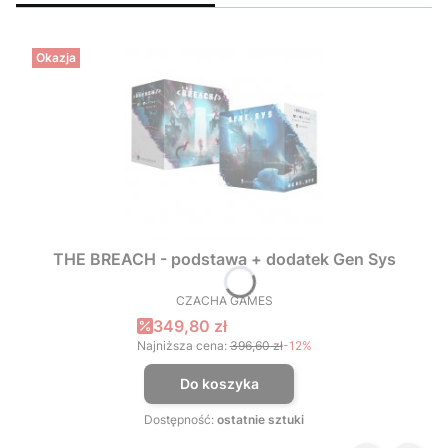
Okazja
THE BREACH - podstawa + dodatek Gen Sys
CZACHA GAMES
PRODUCENT
Cena promocyjna
349,80 zł
Najniższa cena:
396,60 zł
-12%
Do koszyka
Dostępność:
ostatnie sztuki