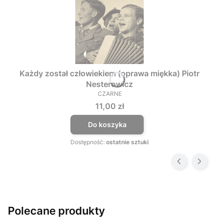
Każdy został człowiekiem (oprawa miękka) Piotr
Nesterowicz
CZARNE
PRODUCENT
Cena
11,00 zł
Do koszyka
Dostępność:
ostatnie sztuki
Polecane produkty