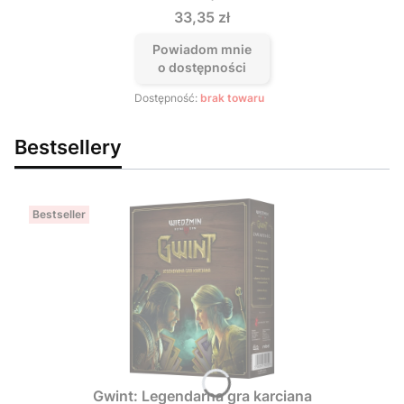
Cena
33,35 zł
Powiadom mnie
o dostępności
Dostępność:
brak towaru
Bestsellery
Bestseller
Gwint: Legendarna gra karciana