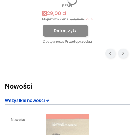
REBEL
PRODUCENT
Cena promocyjna
29,00 zł
Najniższa cena:
39,95 zł
-27%
Do koszyka
Dostępność:
Przedsprzedaż
Nowości
Wszystkie nowości
Nowość