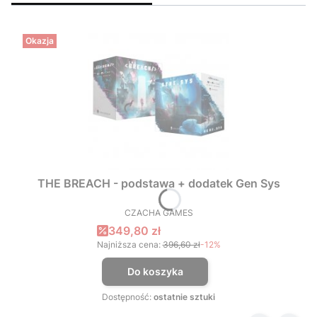
Okazja
THE BREACH - podstawa + dodatek Gen Sys
CZACHA GAMES
PRODUCENT
Cena promocyjna
349,80 zł
Najniższa cena:
396,60 zł
-12%
Do koszyka
Dostępność:
ostatnie sztuki