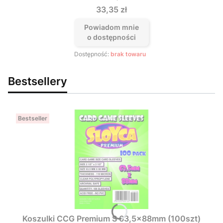
Cena
33,35 zł
Powiadom mnie
o dostępności
Dostępność:
brak towaru
Bestsellery
Bestseller
Koszulki CCG Premium S 63,5x88mm (100szt)