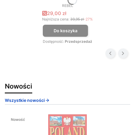
REBEL
PRODUCENT
Cena promocyjna
29,00 zł
Najniższa cena:
39,95 zł
-27%
Do koszyka
Dostępność:
Przedsprzedaż
Nowości
Wszystkie nowości
Nowość