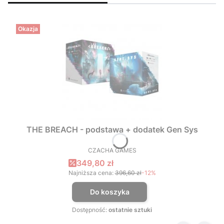
Okazja
THE BREACH - podstawa + dodatek Gen Sys
CZACHA GAMES
PRODUCENT
Cena promocyjna
349,80 zł
Najniższa cena:
396,60 zł
-12%
Do koszyka
Dostępność:
ostatnie sztuki