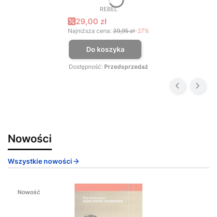
REBEL
PRODUCENT
Cena promocyjna
29,00 zł
Najniższa cena:
39,95 zł
-27%
Do koszyka
Dostępność:
Przedsprzedaż
Nowości
Wszystkie nowości
Nowość