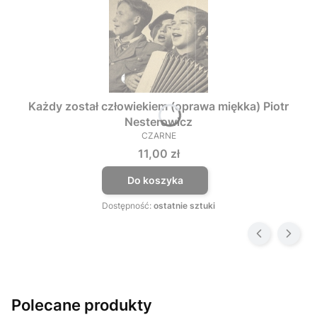
Każdy został człowiekiem (oprawa miękka) Piotr
Nesterowicz
CZARNE
PRODUCENT
Cena
11,00 zł
Do koszyka
Dostępność:
ostatnie sztuki
Polecane produkty