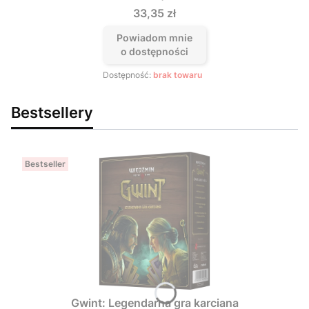
Cena
33,35 zł
Powiadom mnie
o dostępności
Dostępność:
brak towaru
Bestsellery
Bestseller
Gwint: Legendarna gra karciana