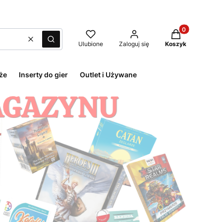
Produkty w kos
Wyczyść
Szukaj
Ulubione
Zaloguj się
Koszyk
że
Inserty do gier
Outlet i Używane