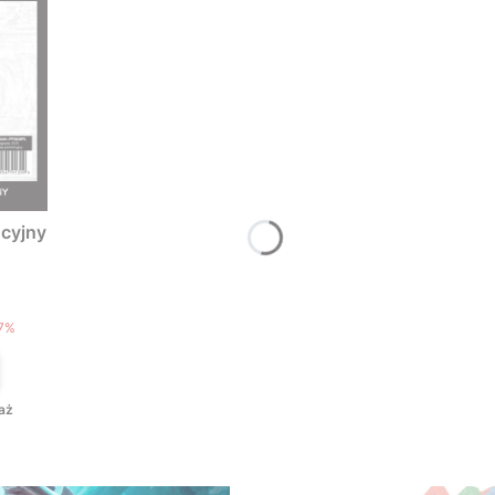
cyjny
T
7%
aż