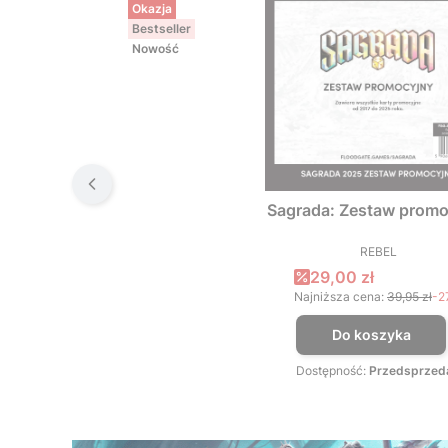
Okazja
Bestseller
Nowość
Sagrada: Zestaw promo
REBEL
PRODUCEN
Cena promocyjna
29,00 zł
Najniższa cena:
39,95 zł
-2
Do koszyka
Dostępność:
Przedsprzed