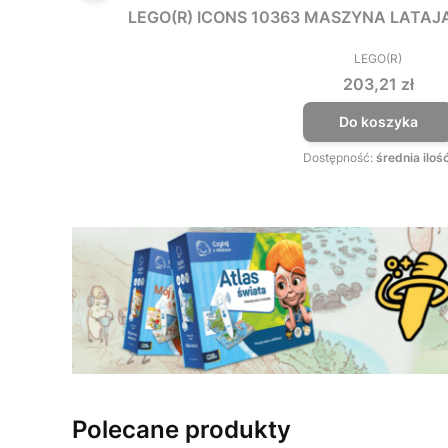
LEGO(R) ICONS 10363 MASZYNA LATAJ
LEGO(R)
PRODUCEN
Cena
203,21 zł
Do koszyka
Dostępność:
średnia iloś
Polecane produkty