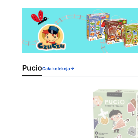
Pucio
Cała kolekcja