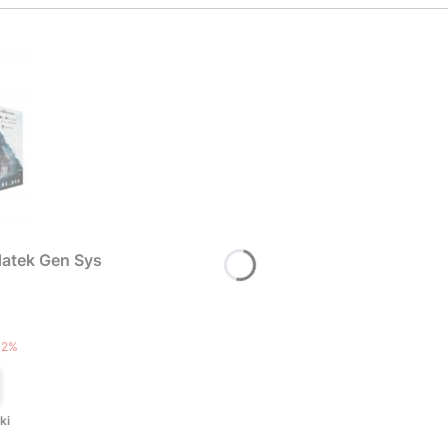
atek Gen Sys
T
12%
ki