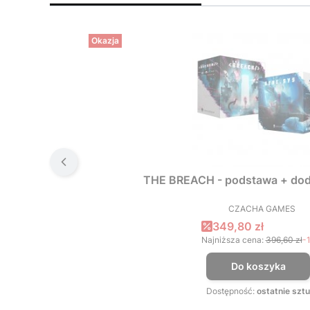
Okazja
THE BREACH - podstawa + dod
CZACHA GAMES
PRODUCEN
Cena promocyjna
349,80 zł
Najniższa cena:
396,60 zł
-
Do koszyka
Dostępność:
ostatnie sztu