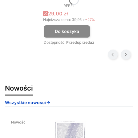
REBEL
PRODUCENT
Cena promocyjna
29,00 zł
Najniższa cena:
39,95 zł
-27%
Do koszyka
Dostępność:
Przedsprzedaż
Nowości
Wszystkie nowości
Nowość