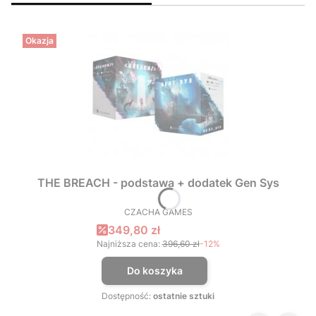
Okazja
THE BREACH - podstawa + dodatek Gen Sys
CZACHA GAMES
PRODUCENT
Cena promocyjna
349,80 zł
Najniższa cena:
396,60 zł
-12%
Do koszyka
Dostępność:
ostatnie sztuki