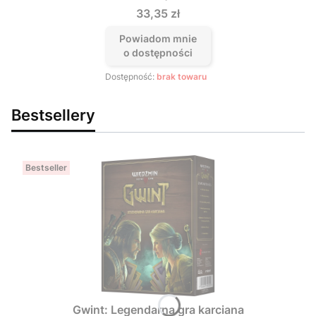
Cena
33,35 zł
Powiadom mnie
o dostępności
Dostępność:
brak towaru
Bestsellery
Bestseller
Gwint: Legendarna gra karciana