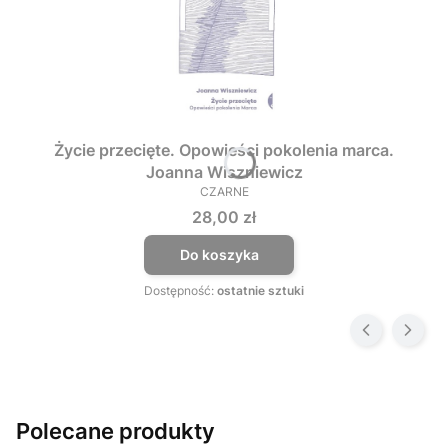
Życie przecięte. Opowieści pokolenia marca.
Joanna Wiszniewicz
CZARNE
PRODUCENT
Cena
28,00 zł
Do koszyka
Dostępność:
ostatnie sztuki
Polecane produkty