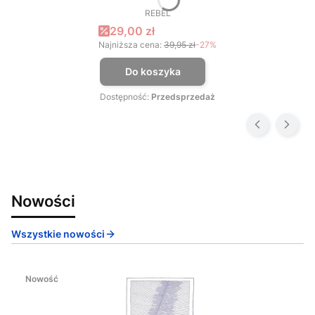
REBEL
PRODUCENT
Cena promocyjna
29,00 zł
Najniższa cena:
39,95 zł
-27%
Do koszyka
Dostępność:
Przedsprzedaż
Nowości
Wszystkie nowości
Nowość