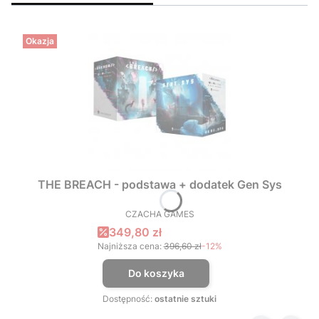
Okazja
THE BREACH - podstawa + dodatek Gen Sys
CZACHA GAMES
PRODUCENT
Cena promocyjna
349,80 zł
Najniższa cena:
396,60 zł
-12%
Do koszyka
Dostępność:
ostatnie sztuki