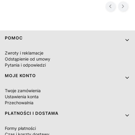
Linki w stopce
POMOC
Zwroty i reklamacje
Odstąpienie od umowy
Pytania i odpowiedzi
MOJE KONTO
Twoje zamówienia
Ustawienia konta
Przechowalnia
PŁATNOŚCI I DOSTAWA
Formy płatności
Czas i koszty dostawy