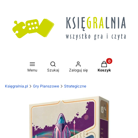
Produkty w koszy
Otwórz wyszukiwarkę
Menu
Szukaj
Zaloguj się
Koszyk
Księgralnia.pl
Gry Planszowe
Strategiczne