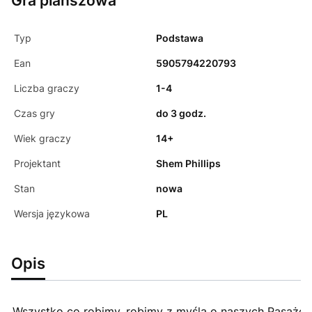
Gra planszowa
Typ
Podstawa
Ean
5905794220793
Liczba graczy
1-4
Czas gry
do 3 godz.
Wiek graczy
14+
Projektant
Shem Phillips
Stan
nowa
Wersja językowa
PL
Opis
Wszystko co robimy, robimy z myślą o naszych Pasażera