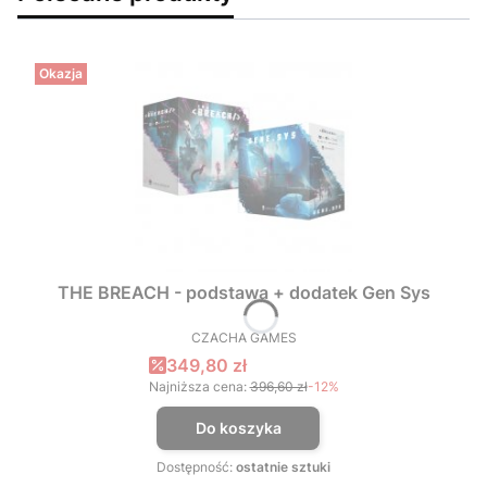
Okazja
THE BREACH - podstawa + dodatek Gen Sys
CZACHA GAMES
PRODUCENT
Cena promocyjna
349,80 zł
Najniższa cena:
396,60 zł
-12%
Do koszyka
Dostępność:
ostatnie sztuki