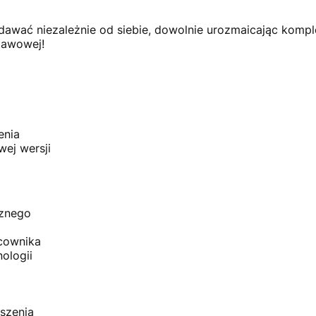
wać niezależnie od siebie, dowolnie urozmaicając komp
tawowej!
enia
ej wersji
cznego
cownika
ologii
szenia