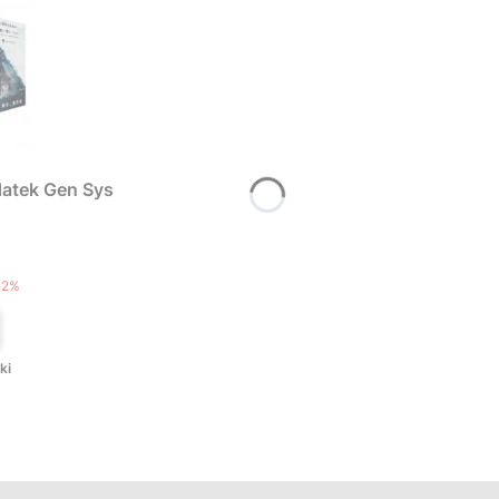
atek Gen Sys
T
12%
ki