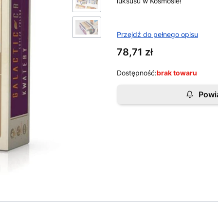
luksusu w Kosmosie!
Przejdź do pełnego opisu
Cena
78,71 zł
Dostępność:
brak towaru
Powi