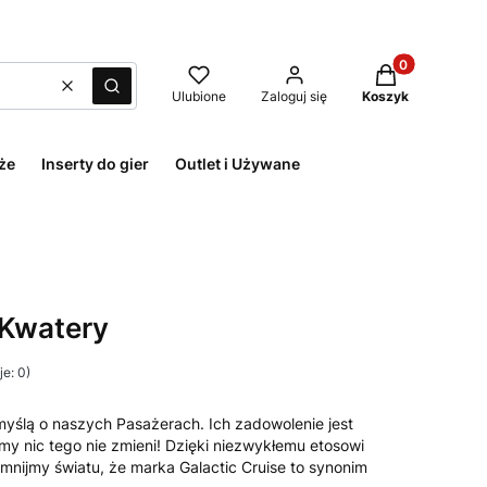
Produkty w kos
Wyczyść
Szukaj
Ulubione
Zaloguj się
Koszyk
że
Inserty do gier
Outlet i Używane
 Kwatery
e: 0)
yślą o naszych Pasażerach. Ich zadowolenie jest
y nic tego nie zmieni! Dzięki niezwykłemu etosowi
nijmy światu, że marka Galactic Cruise to synonim