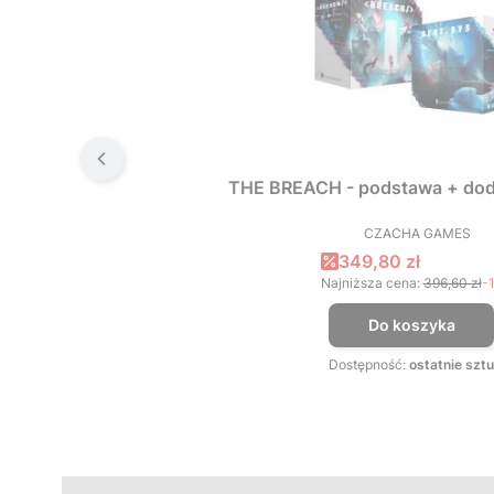
THE BREACH - podstawa + dod
CZACHA GAMES
PRODUCEN
Cena promocyjna
349,80 zł
Najniższa cena:
396,60 zł
-
Do koszyka
Dostępność:
ostatnie sztu