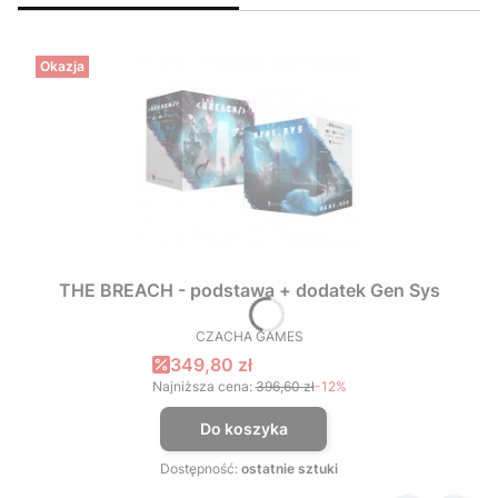
Okazja
THE BREACH - podstawa + dodatek Gen Sys
CZACHA GAMES
PRODUCENT
Cena promocyjna
349,80 zł
Najniższa cena:
396,60 zł
-12%
Do koszyka
Dostępność:
ostatnie sztuki