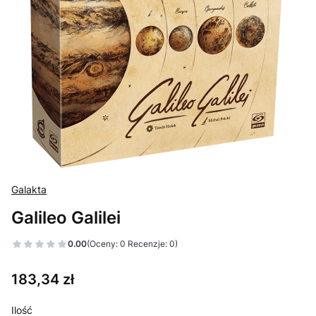
Galakta
Galileo Galilei
0.00
(Oceny: 0 Recenzje: 0)
Cena
183,34 zł
Ilość