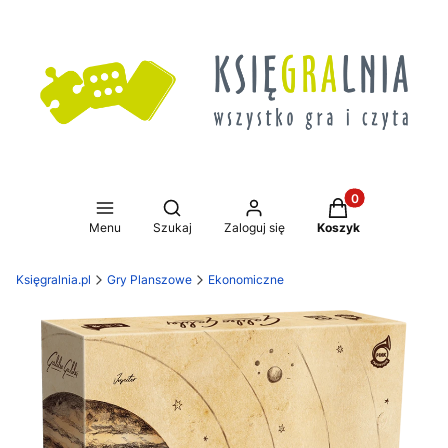
Produkty w koszy
Otwórz wyszukiwarkę
Menu
Szukaj
Zaloguj się
Koszyk
Księgralnia.pl
Gry Planszowe
Ekonomiczne