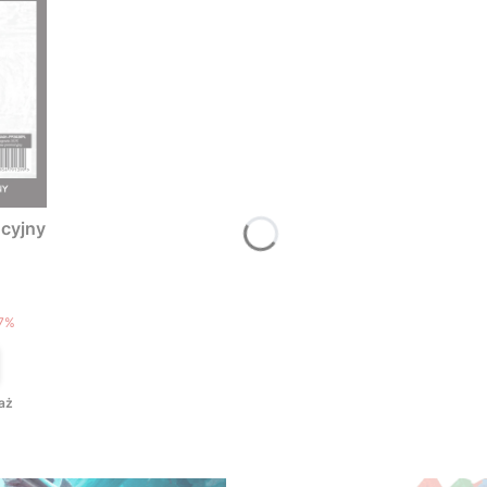
cyjny
T
7%
aż