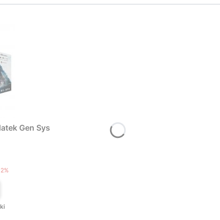
atek Gen Sys
T
12%
ki