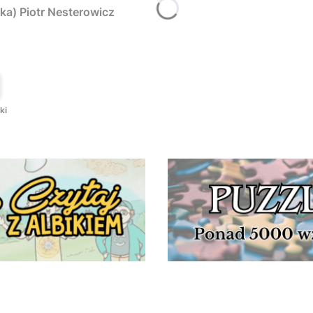
ka) Piotr Nesterowicz
T
ki