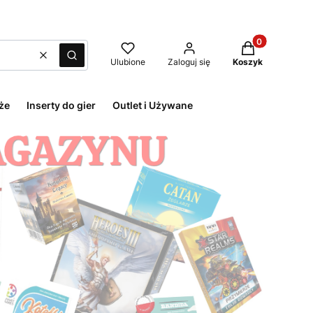
Produkty w kos
Wyczyść
Szukaj
Ulubione
Zaloguj się
Koszyk
że
Inserty do gier
Outlet i Używane