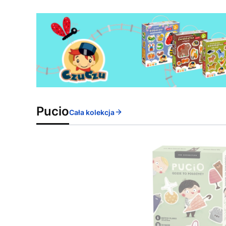
Pucio
Cała kolekcja