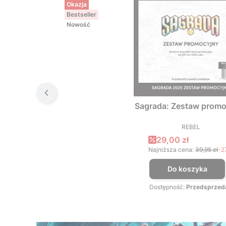
Okazja
Bestseller
Nowość
Sagrada: Zestaw promo
REBEL
PRODUCEN
Cena promocyjna
29,00 zł
Najniższa cena:
39,95 zł
-2
Do koszyka
Dostępność:
Przedsprzed