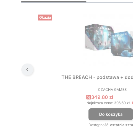
Okazja
THE BREACH - podstawa + dod
CZACHA GAMES
PRODUCEN
Cena promocyjna
349,80 zł
Najniższa cena:
396,60 zł
-
Do koszyka
Dostępność:
ostatnie sztu