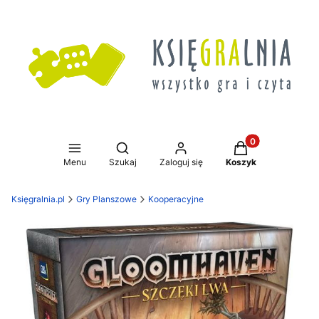
Produkty w koszy
Otwórz wyszukiwarkę
Menu
Szukaj
Zaloguj się
Koszyk
Księgralnia.pl
Gry Planszowe
Kooperacyjne