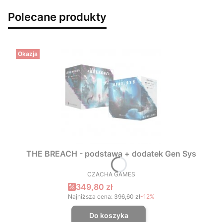
Polecane produkty
Okazja
THE BREACH - podstawa + dodatek Gen Sys
CZACHA GAMES
PRODUCENT
Cena promocyjna
349,80 zł
Najniższa cena:
396,60 zł
-12%
Do koszyka