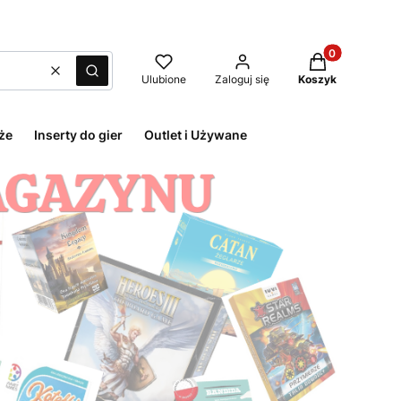
Produkty w kos
Wyczyść
Szukaj
Ulubione
Zaloguj się
Koszyk
że
Inserty do gier
Outlet i Używane