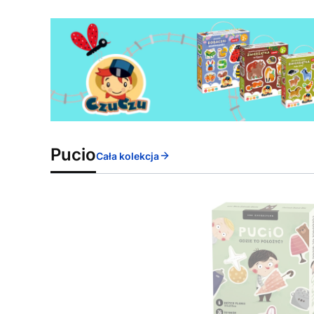
Pucio
Cała kolekcja