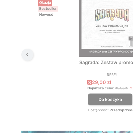
Okazja
Bestseller
Nowość
Sagrada: Zestaw promo
REBEL
PRODUCEN
Cena promocyjna
29,00 zł
Najniższa cena:
39,95 zł
-2
Do koszyka
Dostępność:
Przedsprzed