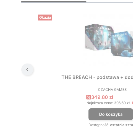
Okazja
THE BREACH - podstawa + dod
CZACHA GAMES
PRODUCEN
Cena promocyjna
349,80 zł
Najniższa cena:
396,60 zł
-
Do koszyka
Dostępność:
ostatnie sztu