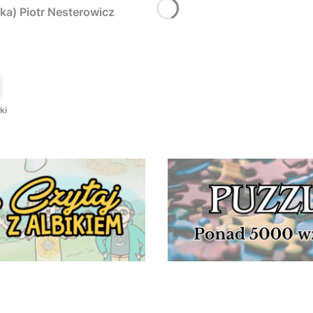
ka) Piotr Nesterowicz
T
ki