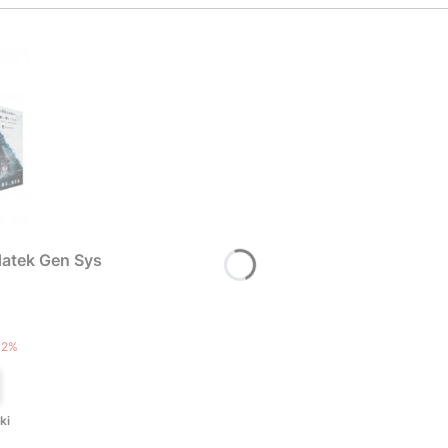
atek Gen Sys
T
12%
ki