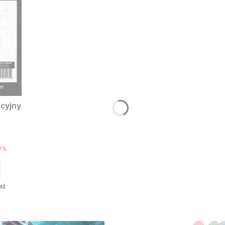
cyjny
T
7%
aż