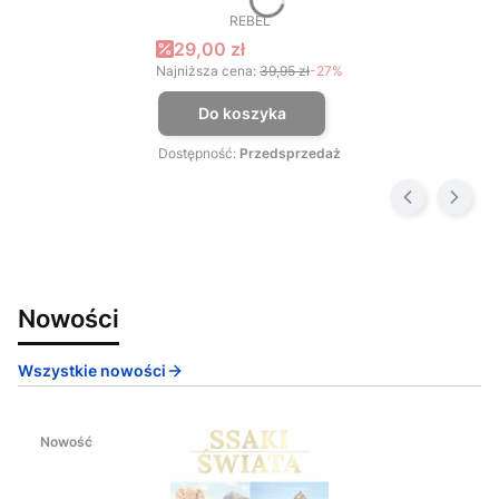
REBEL
PRODUCENT
Cena promocyjna
29,00 zł
Najniższa cena:
39,95 zł
-27%
Do koszyka
Dostępność:
Przedsprzedaż
Nowości
Wszystkie nowości
Nowość