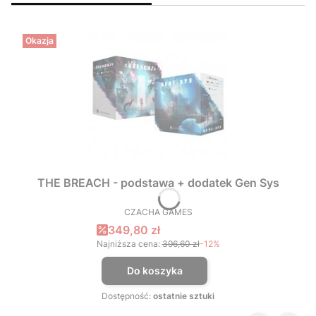
Okazja
THE BREACH - podstawa + dodatek Gen Sys
CZACHA GAMES
PRODUCENT
Cena promocyjna
349,80 zł
Najniższa cena:
396,60 zł
-12%
Do koszyka
Dostępność:
ostatnie sztuki