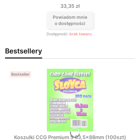
Cena
33,35 zł
Powiadom mnie
o dostępności
Dostępność:
brak towaru
Bestsellery
Bestseller
Koszulki CCG Premium S 63,5x88mm (100szt)