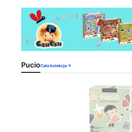
Pucio
Cała kolekcja