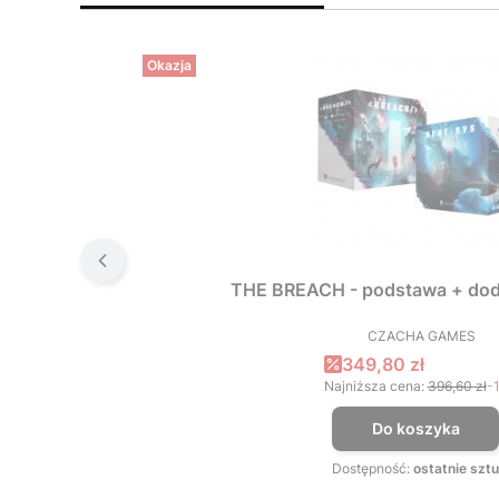
Okazja
THE BREACH - podstawa + dod
CZACHA GAMES
PRODUCEN
Cena promocyjna
349,80 zł
Najniższa cena:
396,60 zł
-
Do koszyka
Dostępność:
ostatnie sztu