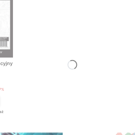
cyjny
T
7%
aż