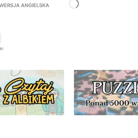
- WERSJA ANGIELSKA
T
ki