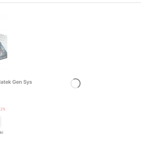
atek Gen Sys
T
12%
ki