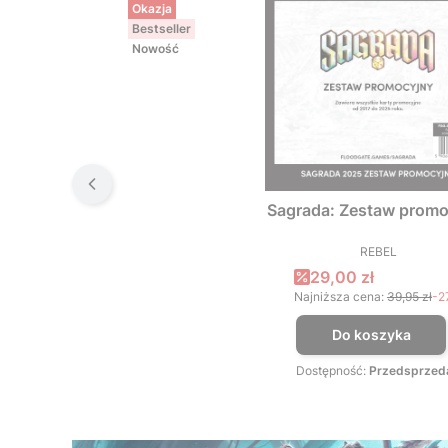
Okazja
Bestseller
Nowość
Sagrada: Zestaw promo
REBEL
PRODUCEN
Cena promocyjna
29,00 zł
Najniższa cena:
39,95 zł
-2
Do koszyka
Dostępność:
Przedsprzed