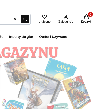
Produkty w kos
Wyczyść
Szukaj
Ulubione
Zaloguj się
Koszyk
że
Inserty do gier
Outlet i Używane