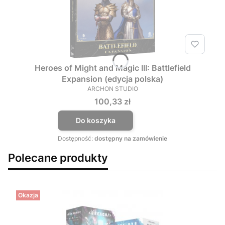
Heroes of Might and Magic III: Battlefield
Expansion (edycja polska)
ARCHON STUDIO
PRODUCENT
Cena
100,33 zł
Do koszyka
Dostępność:
dostępny na zamówienie
Polecane produkty
Okazja