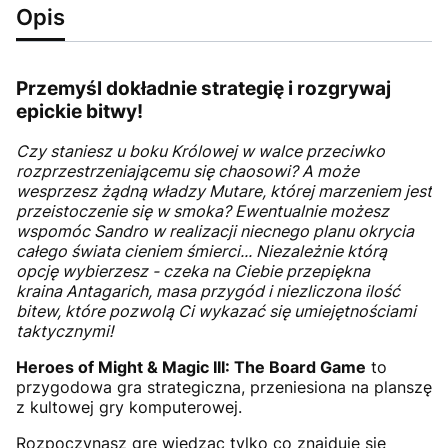
Opis
Przemyśl dokładnie strategię i rozgrywaj
epickie bitwy!
Czy staniesz u boku Królowej w walce przeciwko
rozprzestrzeniającemu się chaosowi? A może
wesprzesz żądną władzy
Mutare, której marzeniem jest
przeistoczenie się w smoka? Ewentualnie możesz
wspomóc Sandro w realizacji niecnego planu okrycia
całego świata cieniem śmierci... Niezależnie którą
opcję wybierzesz - czeka na Ciebie przepiękna
kraina
Antagarich, masa przygód i niezliczona ilość
bitew, które pozwolą Ci wykazać się umiejętnościami
taktycznymi!
Heroes of Might & Magic III: The Board Game
to
przygodowa gra strategiczna, przeniesiona na planszę
z kultowej gry komputerowej.
Rozpoczynasz grę wiedząc tylko co znajduje się