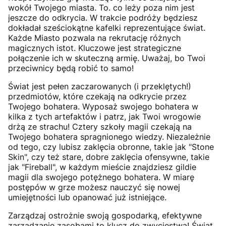
wokół Twojego miasta. To. co leży poza nim jest
jeszcze do odkrycia. W trakcie podróży będziesz
dokładał sześciokątne kafelki reprezentujące świat.
Każde Miasto pozwala na rekrutację różnych
magicznych istot. Kluczowe jest strategiczne
połączenie ich w skuteczną armię. Uważaj, bo Twoi
przeciwnicy będą robić to samo!
Świat jest pełen zaczarowanych (i przeklętych!)
przedmiotów, które czekają na odkrycie przez
Twojego bohatera. Wyposaż swojego bohatera w
kilka z tych artefaktów i patrz, jak Twoi wrogowie
drżą ze strachu! Cztery szkoły magii czekają na
Twojego bohatera spragnionego wiedzy. Niezależnie
od tego, czy lubisz zaklęcia obronne, takie jak "Stone
Skin", czy też stare, dobre zaklęcia ofensywne, takie
jak "Fireball", w każdym mieście znajdziesz gildie
magii dla swojego potężnego bohatera. W miarę
postępów w grze możesz nauczyć się nowej
umiejętności lub opanować już istniejące.
Zarządzaj ostrożnie swoją gospodarką, efektywne
zarządzanie zasobami to klucz do zwycięstwa! Świat,