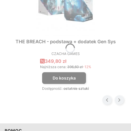
THE BREACH - podstawa + dodatek Gen Sys
CZACHA GAMES
PRODUCENT
Cena promocyjna
349,80 zł
Najniższa cena:
396,60 zł
-12%
Do koszyka
Dostępność:
ostatnie sztuki
POMOC