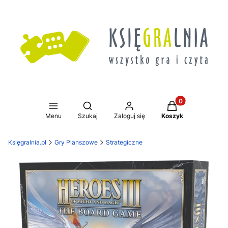
Produkty w koszy
Otwórz wyszukiwarkę
Menu
Szukaj
Zaloguj się
Koszyk
Księgralnia.pl
Gry Planszowe
Strategiczne