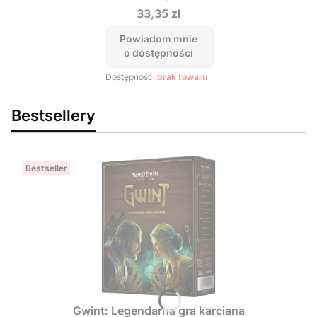
Cena
33,35 zł
Powiadom mnie
o dostępności
Dostępność:
brak towaru
Bestsellery
Bestseller
Gwint: Legendarna gra karciana