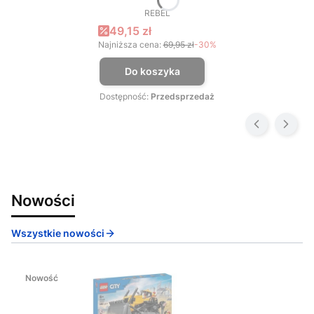
REBEL
PRODUCENT
Cena promocyjna
49,15 zł
Najniższa cena:
69,95 zł
-30%
Do koszyka
Dostępność:
Przedsprzedaż
Nowości
Wszystkie nowości
Nowość