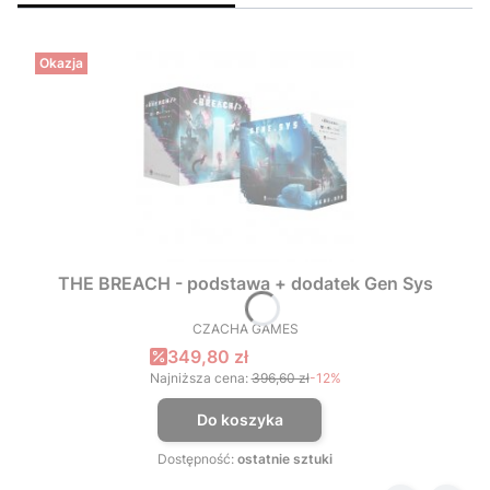
Okazja
THE BREACH - podstawa + dodatek Gen Sys
CZACHA GAMES
PRODUCENT
Cena promocyjna
349,80 zł
Najniższa cena:
396,60 zł
-12%
Do koszyka
Dostępność:
ostatnie sztuki