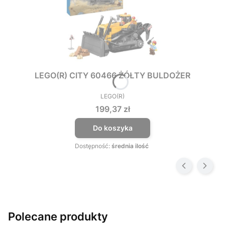
LEGO(R) CITY 60466 ŻÓŁTY BULDOŻER
LEGO(R)
PRODUCENT
Cena
199,37 zł
Do koszyka
Dostępność:
średnia ilość
Polecane produkty