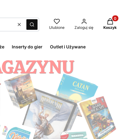
Produkty w kos
Wyczyść
Szukaj
Ulubione
Zaloguj się
Koszyk
że
Inserty do gier
Outlet i Używane