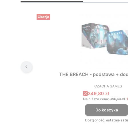
Okazja
THE BREACH - podstawa + dod
CZACHA GAMES
PRODUCEN
Cena promocyjna
349,80 zł
Najniższa cena:
396,60 zł
-
Do koszyka
Dostępność:
ostatnie sztu