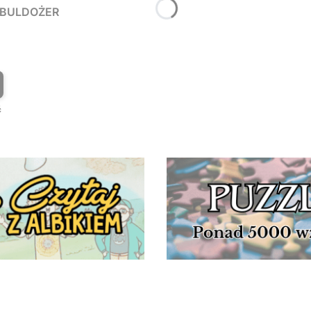
Y BULDOŻER
T
ć