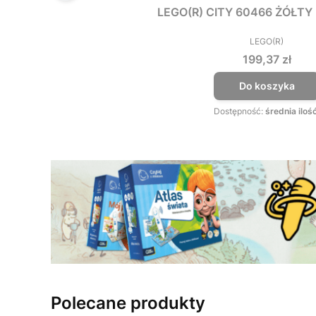
LEGO(R) CITY 60466 ŻÓŁT
LEGO(R)
PRODUCEN
Cena
199,37 zł
Do koszyka
Dostępność:
średnia iloś
Polecane produkty