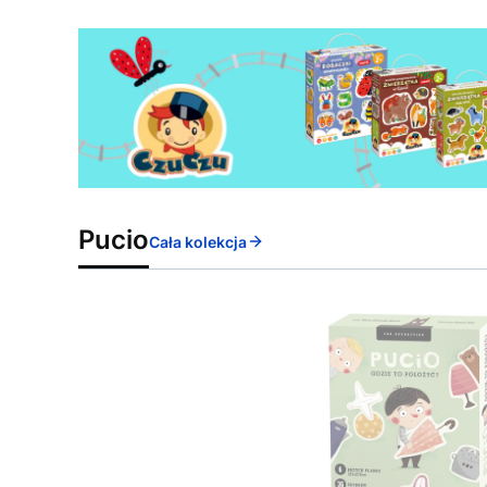
Pucio
Cała kolekcja