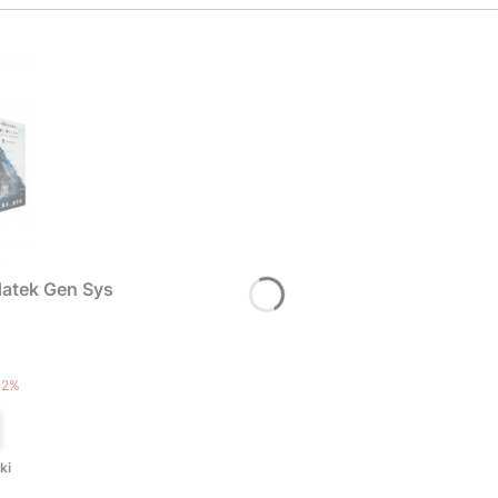
atek Gen Sys
T
12%
ki