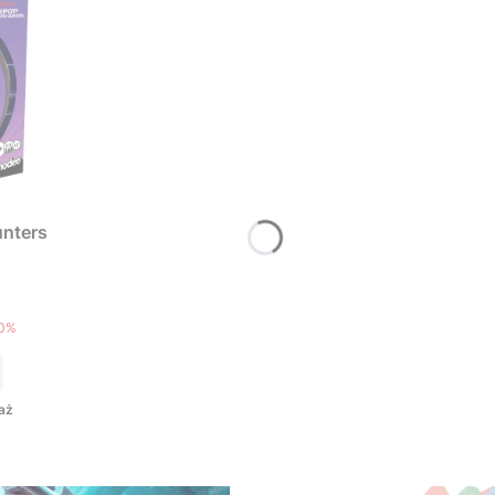
nters
T
0%
aż