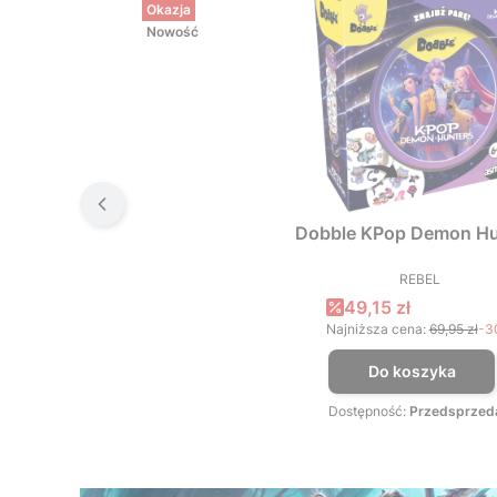
Okazja
Nowość
Dobble KPop Demon Hu
REBEL
PRODUCEN
Cena promocyjna
49,15 zł
Najniższa cena:
69,95 zł
-3
Do koszyka
Dostępność:
Przedsprzed