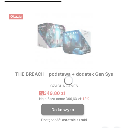
Okazja
THE BREACH - podstawa + dodatek Gen Sys
CZACHA GAMES
PRODUCENT
Cena promocyjna
349,80 zł
Najniższa cena:
396,60 zł
-12%
Do koszyka
Dostępność:
ostatnie sztuki