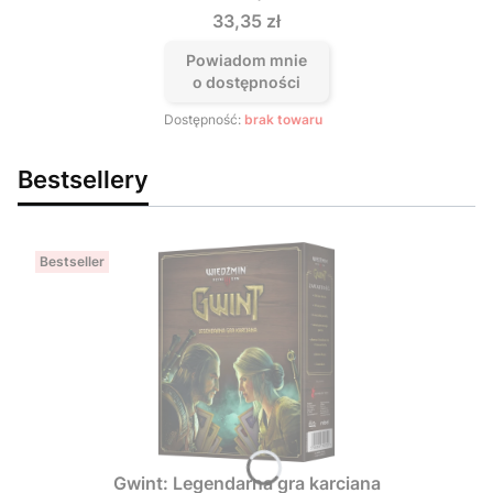
Cena
33,35 zł
Powiadom mnie
o dostępności
Dostępność:
brak towaru
Bestsellery
Bestseller
Gwint: Legendarna gra karciana