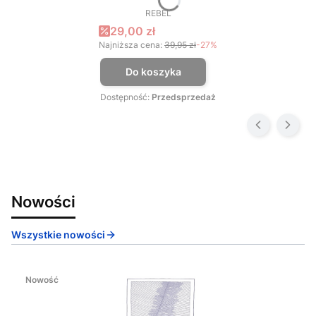
REBEL
PRODUCENT
Cena promocyjna
29,00 zł
Najniższa cena:
39,95 zł
-27%
Do koszyka
Dostępność:
Przedsprzedaż
Nowości
Wszystkie nowości
Nowość