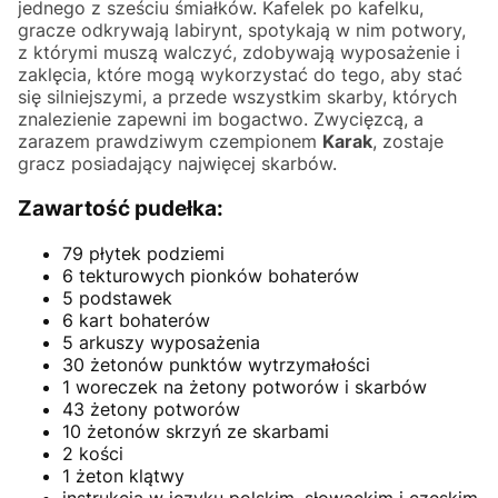
jednego z sześciu śmiałków. Kafelek po kafelku,
gracze odkrywają labirynt, spotykają w nim potwory,
z którymi muszą walczyć, zdobywają wyposażenie i
zaklęcia, które mogą wykorzystać do tego, aby stać
się silniejszymi, a przede wszystkim skarby, których
znalezienie zapewni im bogactwo. Zwycięzcą, a
zarazem prawdziwym czempionem
Karak
, zostaje
gracz posiadający najwięcej skarbów.
Zawartość pudełka:
79 płytek podziemi
6 tekturowych pionków bohaterów
5 podstawek
6 kart bohaterów
5 arkuszy wyposażenia
30 żetonów punktów wytrzymałości
1 woreczek na żetony potworów i skarbów
43 żetony potworów
10 żetonów skrzyń ze skarbami
2 kości
1 żeton klątwy
instrukcja w języku polskim, słowackim i czeskim