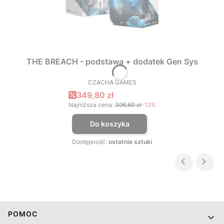
THE BREACH - podstawa + dodatek Gen Sys
CZACHA GAMES
PRODUCENT
Cena promocyjna
349,80 zł
Najniższa cena:
396,60 zł
-12%
Do koszyka
Dostępność:
ostatnie sztuki
Linki w stopce
POMOC