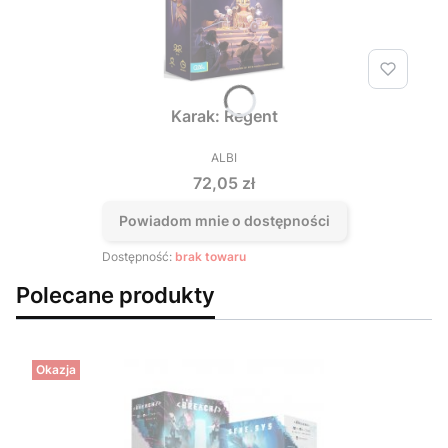
Karak: Regent
ALBI
PRODUCENT
Cena
72,05 zł
Powiadom mnie o dostępności
Dostępność:
brak towaru
Polecane produkty
Okazja