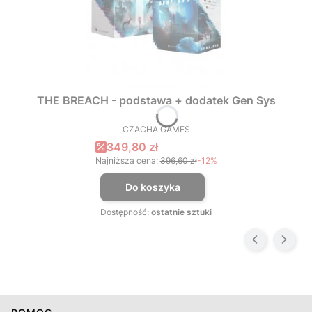
THE BREACH - podstawa + dodatek Gen Sys
CZACHA GAMES
PRODUCENT
Cena promocyjna
349,80 zł
Najniższa cena:
396,60 zł
-12%
Do koszyka
Dostępność:
ostatnie sztuki