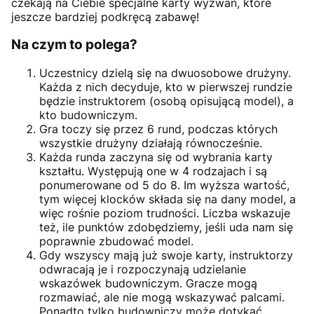
czekają na Ciebie specjalne karty wyzwań, które
jeszcze bardziej podkręcą zabawę!
Na czym to polega?
Uczestnicy dzielą się na dwuosobowe drużyny.
Każda z nich decyduje, kto w pierwszej rundzie
będzie instruktorem (osobą opisującą model), a
kto budowniczym.
Gra toczy się przez 6 rund, podczas których
wszystkie drużyny działają równocześnie.
Każda runda zaczyna się od wybrania karty
kształtu. Występują one w 4 rodzajach i są
ponumerowane od 5 do 8. Im wyższa wartość,
tym więcej klocków składa się na dany model, a
więc rośnie poziom trudności. Liczba wskazuje
też, ile punktów zdobędziemy, jeśli uda nam się
poprawnie zbudować model.
Gdy wszyscy mają już swoje karty, instruktorzy
odwracają je i rozpoczynają udzielanie
wskazówek budowniczym. Gracze mogą
rozmawiać, ale nie mogą wskazywać palcami.
Ponadto tylko budowniczy może dotykać