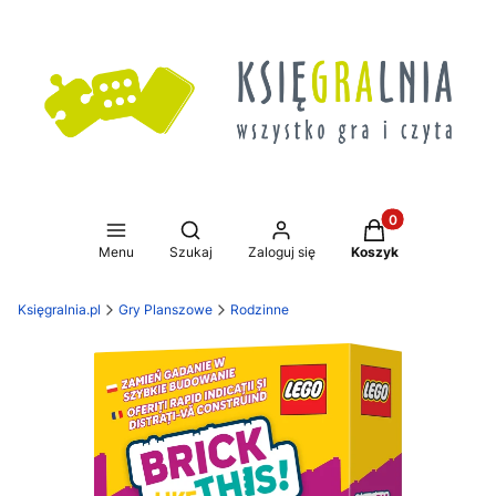
Produkty w koszy
Otwórz wyszukiwarkę
Menu
Szukaj
Zaloguj się
Koszyk
Księgralnia.pl
Gry Planszowe
Rodzinne