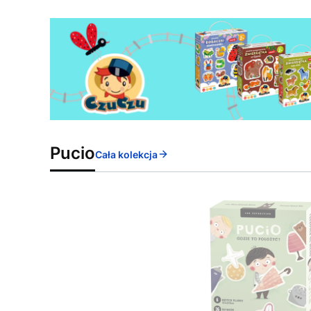
Pucio
Cała kolekcja