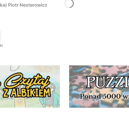
ka) Piotr Nesterowicz
T
ki