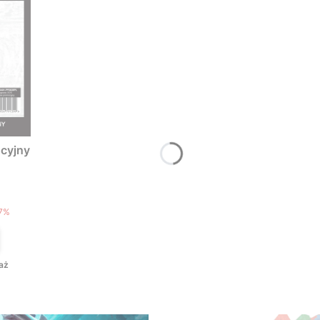
cyjny
T
7%
aż