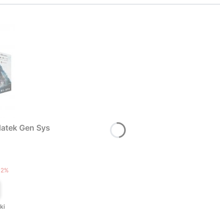
atek Gen Sys
T
12%
ki