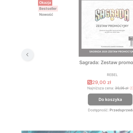
Okazja
Bestseller
Nowość
Sagrada: Zestaw promo
REBEL
PRODUCEN
Cena promocyjna
29,00 zł
Najniższa cena:
39,95 zł
-2
Do koszyka
Dostępność:
Przedsprzed