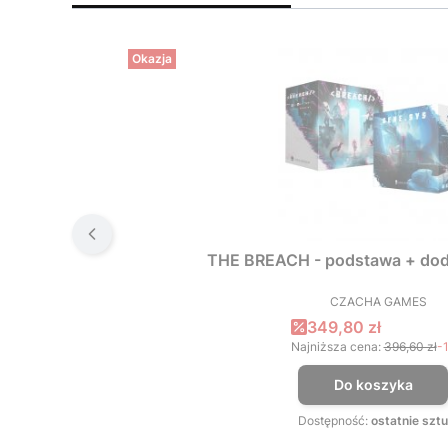
Okazja
THE BREACH - podstawa + dod
CZACHA GAMES
PRODUCEN
Cena promocyjna
349,80 zł
Najniższa cena:
396,60 zł
-
Do koszyka
Dostępność:
ostatnie sztu