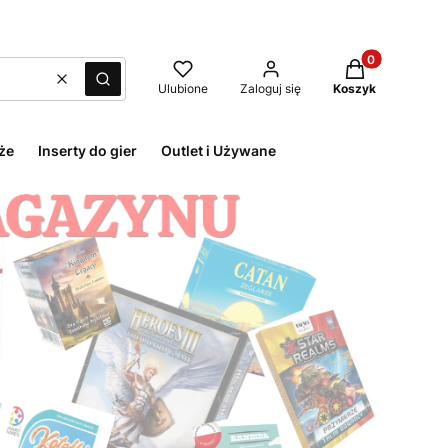
Produkty w kos
Wyczyść
Szukaj
Ulubione
Zaloguj się
Koszyk
że
Inserty do gier
Outlet i Używane