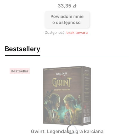
Cena
33,35 zł
Powiadom mnie
o dostępności
Dostępność:
brak towaru
Bestsellery
Bestseller
Gwint: Legendarna gra karciana