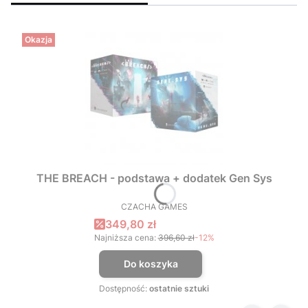
Okazja
THE BREACH - podstawa + dodatek Gen Sys
CZACHA GAMES
PRODUCENT
Cena promocyjna
349,80 zł
Najniższa cena:
396,60 zł
-12%
Do koszyka
Dostępność:
ostatnie sztuki