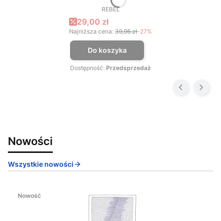
REBEL
PRODUCENT
Cena promocyjna
29,00 zł
Najniższa cena:
39,95 zł
-27%
Do koszyka
Dostępność:
Przedsprzedaż
Nowości
Wszystkie nowości
Nowość