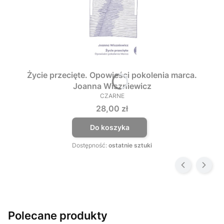
Życie przecięte. Opowieści pokolenia marca.
Joanna Wiszniewicz
CZARNE
PRODUCENT
Cena
28,00 zł
Do koszyka
Dostępność:
ostatnie sztuki
Polecane produkty