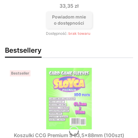
Cena
33,35 zł
Powiadom mnie
o dostępności
Dostępność:
brak towaru
Bestsellery
Bestseller
Koszulki CCG Premium S 63,5x88mm (100szt)