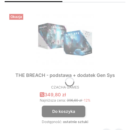
Okazja
THE BREACH - podstawa + dodatek Gen Sys
CZACHA GAMES
PRODUCENT
Cena promocyjna
349,80 zł
Najniższa cena:
396,60 zł
-12%
Do koszyka
Dostępność:
ostatnie sztuki