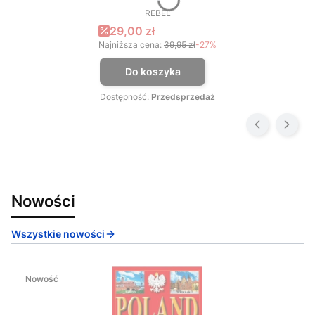
REBEL
PRODUCENT
Cena promocyjna
29,00 zł
Najniższa cena:
39,95 zł
-27%
Do koszyka
Dostępność:
Przedsprzedaż
Nowości
Wszystkie nowości
Nowość