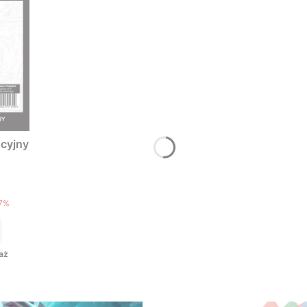
cyjny
T
7%
aż