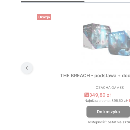
Okazja
THE BREACH - podstawa + dod
CZACHA GAMES
PRODUCEN
Cena promocyjna
349,80 zł
Najniższa cena:
396,60 zł
-
Do koszyka
Dostępność:
ostatnie sztu