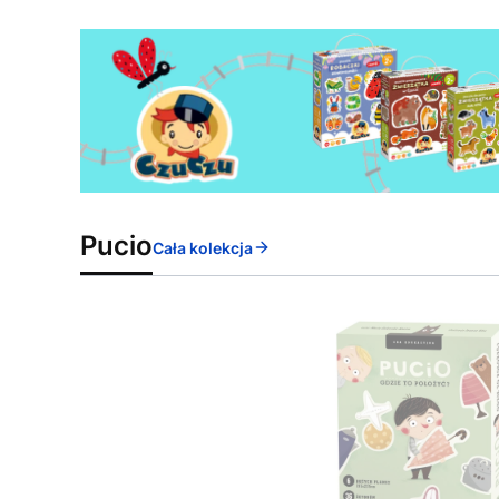
Pucio
Cała kolekcja