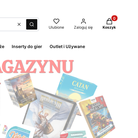
Produkty w kos
Wyczyść
Szukaj
Ulubione
Zaloguj się
Koszyk
że
Inserty do gier
Outlet i Używane