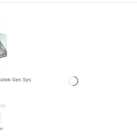
atek Gen Sys
T
12%
ki