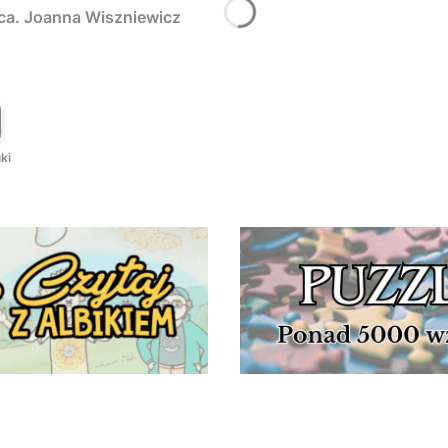
rca. Joanna Wiszniewicz
T
ki