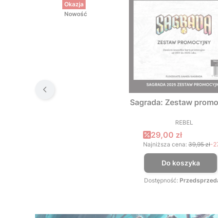
Okazja
Nowość
Sagrada: Zestaw promo
REBEL
PRODUCEN
Cena promocyjna
29,00 zł
Najniższa cena:
39,95 zł
-2
Do koszyka
Dostępność:
Przedsprzed