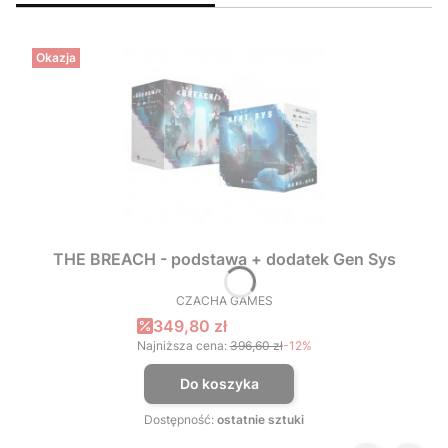
Okazja
THE BREACH - podstawa + dodatek Gen Sys
CZACHA GAMES
PRODUCENT
Cena promocyjna
349,80 zł
Najniższa cena:
396,60 zł
-12%
Do koszyka
Dostępność:
ostatnie sztuki