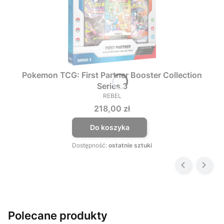
Pokemon TCG: First Partner Booster Collection
Series 3
REBEL
PRODUCENT
Cena
218,00 zł
Do koszyka
Dostępność:
ostatnie sztuki
Polecane produkty