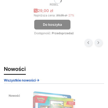
REBEL
PRODUCENT
Cena promocyjna
29,00 zł
Najniższa cena:
39,95 zł
-27%
Do koszyka
Dostępność:
Przedsprzedaż
Nowości
Wszystkie nowości
Nowość