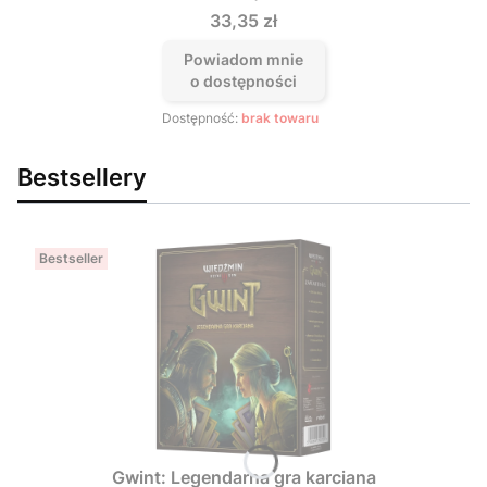
Cena
33,35 zł
Powiadom mnie
o dostępności
Dostępność:
brak towaru
Bestsellery
Bestseller
Gwint: Legendarna gra karciana