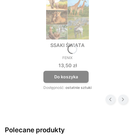
SSAKI ŚWIATA
FENIX
PRODUCENT
Cena
13,50 zł
Do koszyka
Dostępność:
ostatnie sztuki
Polecane produkty