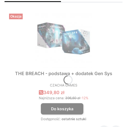
Okazja
THE BREACH - podstawa + dodatek Gen Sys
CZACHA GAMES
PRODUCENT
Cena promocyjna
349,80 zł
Najniższa cena:
396,60 zł
-12%
Do koszyka
Dostępność:
ostatnie sztuki