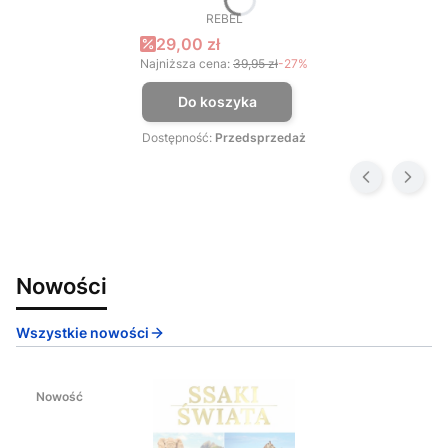
REBEL
PRODUCENT
Cena promocyjna
29,00 zł
Najniższa cena:
39,95 zł
-27%
Do koszyka
Dostępność:
Przedsprzedaż
Nowości
Wszystkie nowości
Nowość