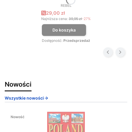
REBEL
PRODUCENT
Cena promocyjna
29,00 zł
Najniższa cena:
39,95 zł
-27%
Do koszyka
Dostępność:
Przedsprzedaż
Nowości
Wszystkie nowości
Nowość