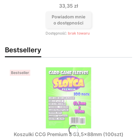
Cena
33,35 zł
Powiadom mnie
o dostępności
Dostępność:
brak towaru
Bestsellery
Bestseller
Koszulki CCG Premium S 63,5x88mm (100szt)