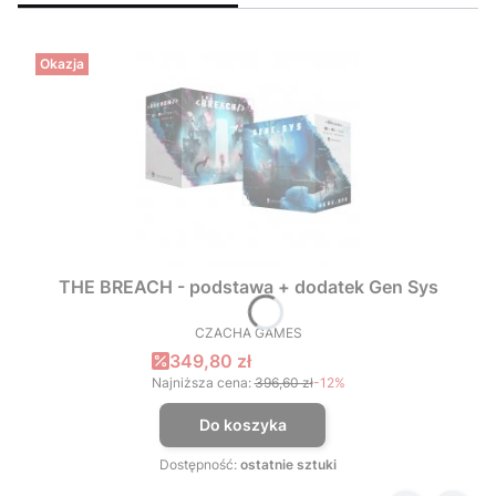
Okazja
THE BREACH - podstawa + dodatek Gen Sys
CZACHA GAMES
PRODUCENT
Cena promocyjna
349,80 zł
Najniższa cena:
396,60 zł
-12%
Do koszyka
Dostępność:
ostatnie sztuki