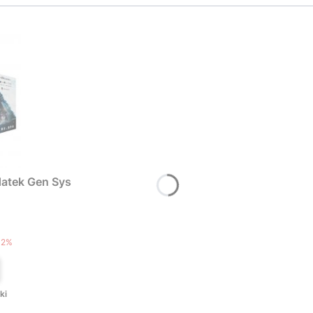
atek Gen Sys
T
12%
ki