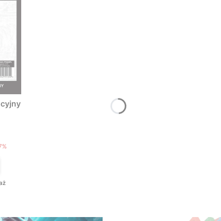
cyjny
T
7%
aż