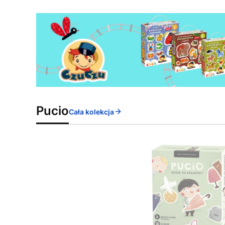
Pucio
Cała kolekcja