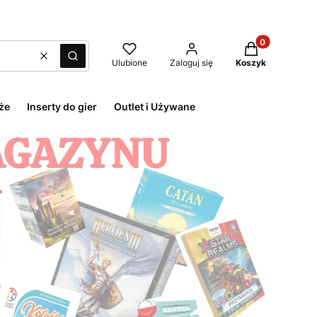
Produkty w kos
Wyczyść
Szukaj
Ulubione
Zaloguj się
Koszyk
że
Inserty do gier
Outlet i Używane