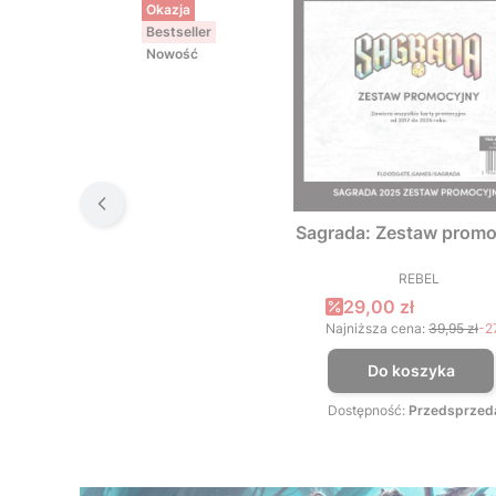
Okazja
Bestseller
Nowość
Sagrada: Zestaw promo
REBEL
PRODUCEN
Cena promocyjna
29,00 zł
Najniższa cena:
39,95 zł
-2
Do koszyka
Dostępność:
Przedsprzed