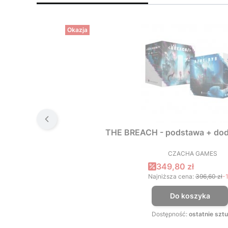
Okazja
THE BREACH - podstawa + dod
CZACHA GAMES
PRODUCEN
Cena promocyjna
349,80 zł
Najniższa cena:
396,60 zł
-
Do koszyka
Dostępność:
ostatnie sztu