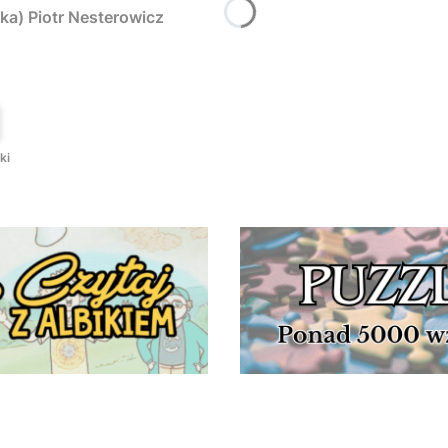
ka) Piotr Nesterowicz
T
ki