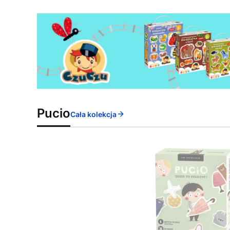
Pucio
Cała kolekcja