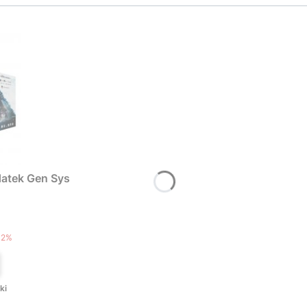
atek Gen Sys
T
12%
ki