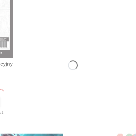
cyjny
T
7%
aż