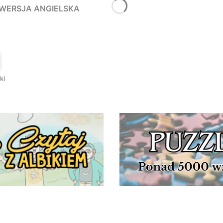
- WERSJA ANGIELSKA
T
ki