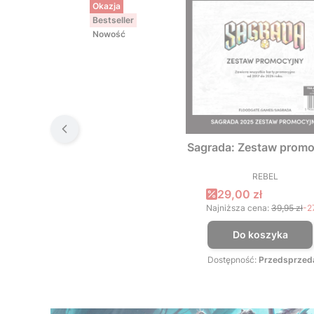
Okazja
Bestseller
Nowość
Sagrada: Zestaw promo
REBEL
PRODUCEN
Cena promocyjna
29,00 zł
Najniższa cena:
39,95 zł
-2
Do koszyka
Dostępność:
Przedsprzed