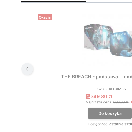
Okazja
THE BREACH - podstawa + dod
CZACHA GAMES
PRODUCEN
Cena promocyjna
349,80 zł
Najniższa cena:
396,60 zł
-
Do koszyka
Dostępność:
ostatnie sztu