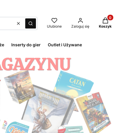
Produkty w kos
Wyczyść
Szukaj
Ulubione
Zaloguj się
Koszyk
że
Inserty do gier
Outlet i Używane