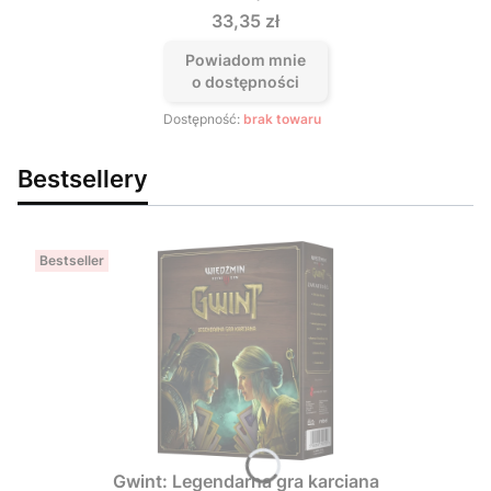
Cena
33,35 zł
Powiadom mnie
o dostępności
Dostępność:
brak towaru
Bestsellery
Bestseller
Gwint: Legendarna gra karciana