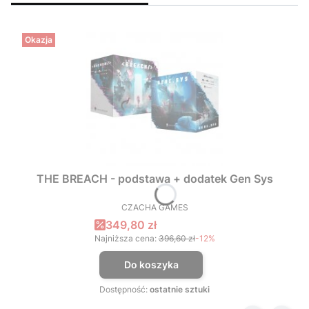
Okazja
THE BREACH - podstawa + dodatek Gen Sys
CZACHA GAMES
PRODUCENT
Cena promocyjna
349,80 zł
Najniższa cena:
396,60 zł
-12%
Do koszyka
Dostępność:
ostatnie sztuki