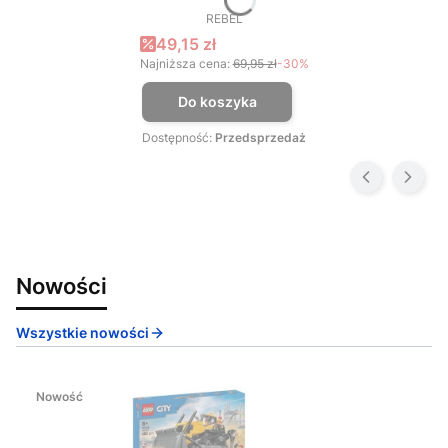
REBEL
PRODUCENT
Cena promocyjna
49,15 zł
Najniższa cena:
69,95 zł
-30%
Do koszyka
Dostępność:
Przedsprzedaż
Nowości
Wszystkie nowości
Nowość