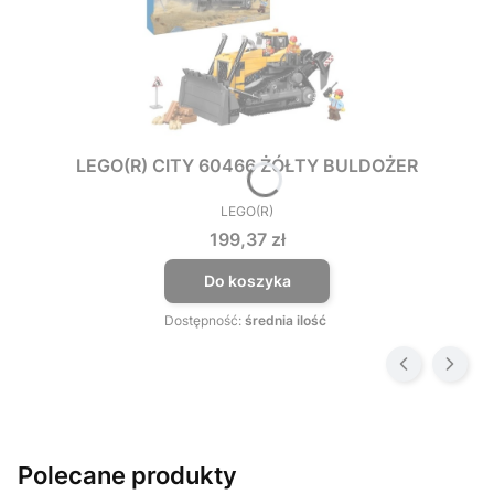
LEGO(R) CITY 60466 ŻÓŁTY BULDOŻER
LEGO(R)
PRODUCENT
Cena
199,37 zł
Do koszyka
Dostępność:
średnia ilość
Polecane produkty