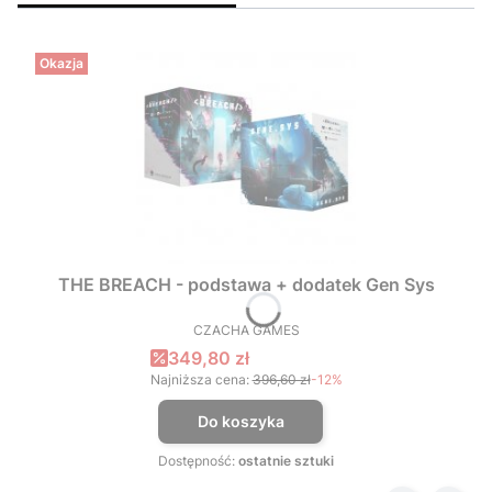
Okazja
THE BREACH - podstawa + dodatek Gen Sys
CZACHA GAMES
PRODUCENT
Cena promocyjna
349,80 zł
Najniższa cena:
396,60 zł
-12%
Do koszyka
Dostępność:
ostatnie sztuki