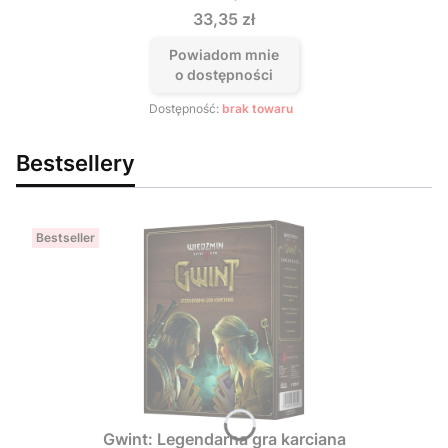
Cena
33,35 zł
Powiadom mnie
o dostępności
Dostępność:
brak towaru
Bestsellery
Bestseller
Gwint: Legendarna gra karciana