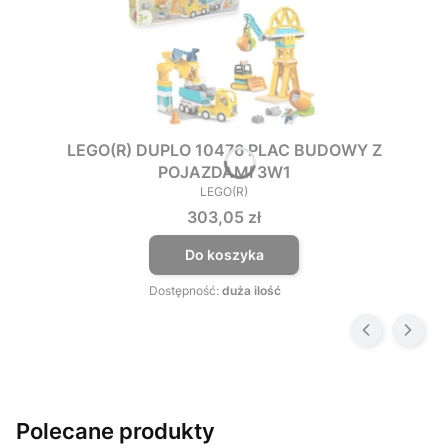
LEGO(R) DUPLO 10476 PLAC BUDOWY Z
POJAZDAMI 3W1
LEGO(R)
PRODUCENT
Cena
303,05 zł
Do koszyka
Dostępność:
duża ilość
Polecane produkty