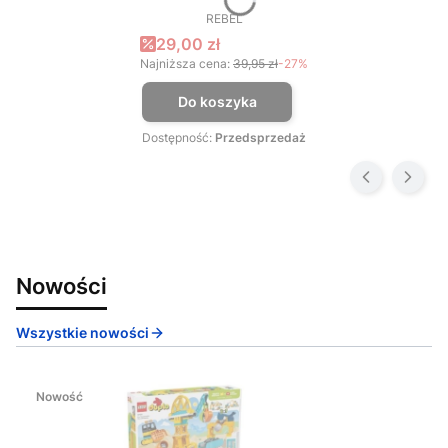
REBEL
PRODUCENT
Cena promocyjna
29,00 zł
Najniższa cena:
39,95 zł
-27%
Do koszyka
Dostępność:
Przedsprzedaż
Nowości
Wszystkie nowości
Nowość