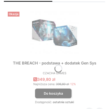
Okazja
THE BREACH - podstawa + dodatek Gen Sys
CZACHA GAMES
PRODUCENT
Cena promocyjna
349,80 zł
Najniższa cena:
396,60 zł
-12%
Do koszyka
Dostępność:
ostatnie sztuki