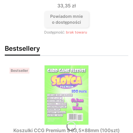
Cena
33,35 zł
Powiadom mnie
o dostępności
Dostępność:
brak towaru
Bestsellery
Bestseller
Koszulki CCG Premium S 63,5x88mm (100szt)