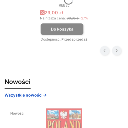
REBEL
PRODUCENT
Cena promocyjna
29,00 zł
Najniższa cena:
39,95 zł
-27%
Do koszyka
Dostępność:
Przedsprzedaż
Nowości
Wszystkie nowości
Nowość