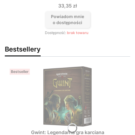
Cena
33,35 zł
Powiadom mnie
o dostępności
Dostępność:
brak towaru
Bestsellery
Bestseller
Gwint: Legendarna gra karciana