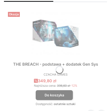
Okazja
THE BREACH - podstawa + dodatek Gen Sys
CZACHA GAMES
PRODUCENT
Cena promocyjna
349,80 zł
Najniższa cena:
396,60 zł
-12%
Do koszyka
Dostępność:
ostatnie sztuki