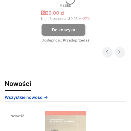
REBEL
PRODUCENT
Cena promocyjna
29,00 zł
Najniższa cena:
39,95 zł
-27%
Do koszyka
Dostępność:
Przedsprzedaż
Nowości
Wszystkie nowości
Nowość