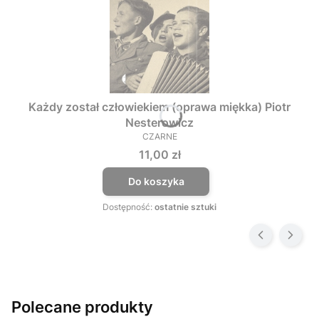
Każdy został człowiekiem (oprawa miękka) Piotr
Nesterowicz
CZARNE
PRODUCENT
Cena
11,00 zł
Do koszyka
Dostępność:
ostatnie sztuki
Polecane produkty